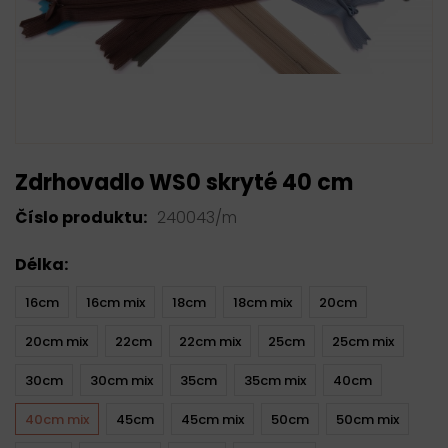
Zdrhovadlo WS0 skryté 40 cm
Číslo produktu:
240043/m
Délka:
16cm
16cm mix
18cm
18cm mix
20cm
20cm mix
22cm
22cm mix
25cm
25cm mix
30cm
30cm mix
35cm
35cm mix
40cm
40cm mix
45cm
45cm mix
50cm
50cm mix