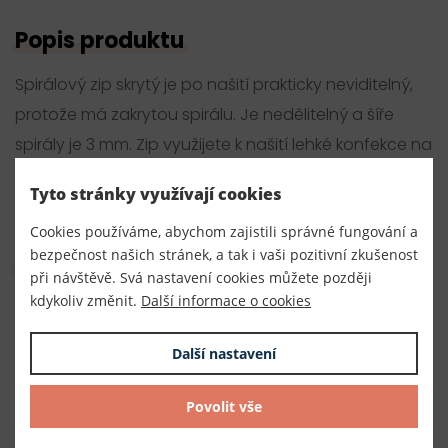
Popis produktu
Spirálový zip skrytý je po našití prakticky neviditelný,
protože má zakrytou spirálu. Je nedělitelný a šíře
spirály je 3 mm. Zip využijete k našití lehké konfekce na
halenky, šaty, kostýmy nebo ho našít i jako zapínání
Tyto stránky využívají cookies
na polštáře.
Cookies používáme, abychom zajistili správné fungování a
bezpečnost našich stránek, a tak i vaši pozitivní zkušenost
Parametry
při návštěvě. Svá nastavení cookies můžete později
kdykoliv změnit.
Další informace o cookies
Číslo produktu:
240043/m
Další nastavení
Dodavatel
Povolit vše
TKACZIK s.r.o.