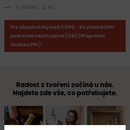
+ dobírka - 22 Kč
Pro objednávky nad 2.000,- Kč včetně DPH
poštovné neúčtujeme (ČR).(Přepravní
službou PPL).
Radost z tvoření začíná u nás.
Najdete zde vše, co potřebujete.