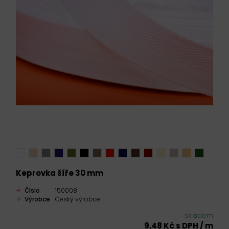
Keprovka šíře 30 mm
Číslo
150008
Výrobce
Český výrobce
skladem
9,48 Kč s DPH / m