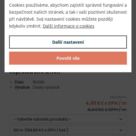
Cookies používáme, abychom zajistili správné fungování a
bezpečnost našich stránek, a tak i vaši pozitivní zkušenost
při návštěvě. Svá nastavení cookies můžete později
kdykoliv změnit.
Další informace o cookies
Další nastavení
Povolit vše
Keprovka šíře 12 mm
Číslo
150019
Výrobce
Český výrobce
skladem
4,00 Kč s DPH / m
4,44 Kč s DPH / m
- Vyberte variantu produktu -
50 m (199,80 Kč s DPH / bal.)