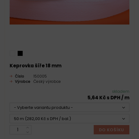
Keprovka šíře 18 mm
Číslo
150005
Výrobce
Český výrobce
skladem
5,64 Kč s DPH / m
- Vyberte variantu produktu -
50 m (282,00 Kč s DPH / bal.)
DO KOŠÍKU