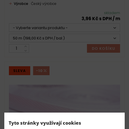
Výrobce
Český výrobce
skladem
3,96 Kč s DPH / m
- Vyberte variantu produktu -
50 m (198,00 Kč s DPH / bal.)
DO KOŠÍKU
SLEVA
-10
Tyto stránky využívají cookies