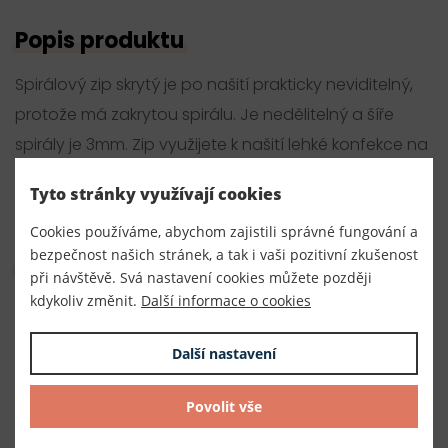
Popis produktu
Spirálový zip skrytý je po našití prakticky neviditelný,
protože má zakrytou spirálu. Je nedělitelný a šíře
spirály je 3mm. Zip využijete k našití lehké konfekce na
halenky, šaty, kostýmy nebo ho našít i jako zapínání
Tyto stránky využívají cookies
na polštáře.
Cookies používáme, abychom zajistili správné fungování a
bezpečnost našich stránek, a tak i vaši pozitivní zkušenost
Parametry
při návštěvě. Svá nastavení cookies můžete později
kdykoliv změnit.
Další informace o cookies
Číslo produktu:
240052/m
Další nastavení
Dodavatel
Povolit vše
TKACZIK s.r.o.