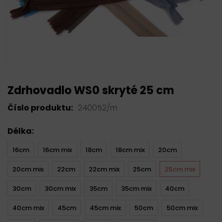
Zdrhovadlo WS0 skryté 25 cm
Číslo produktu:
240052/m
Délka:
16cm
16cm mix
18cm
18cm mix
20cm
20cm mix
22cm
22cm mix
25cm
25cm mix
30cm
30cm mix
35cm
35cm mix
40cm
40cm mix
45cm
45cm mix
50cm
50cm mix