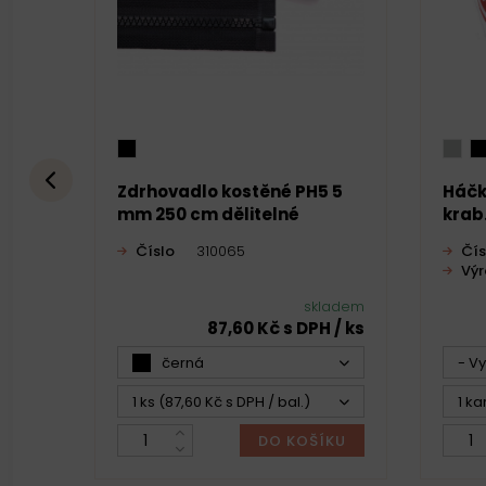
Zdrhovadlo kostěné PH5 5
Háčk
mm 250 cm dělitelné
krab
Číslo
310065
Čís
Vý
skladem
87,60 Kč s DPH / ks
černá
- V
1 ks (87,60 Kč s DPH / bal.)
1 ka
DO KOŠÍKU