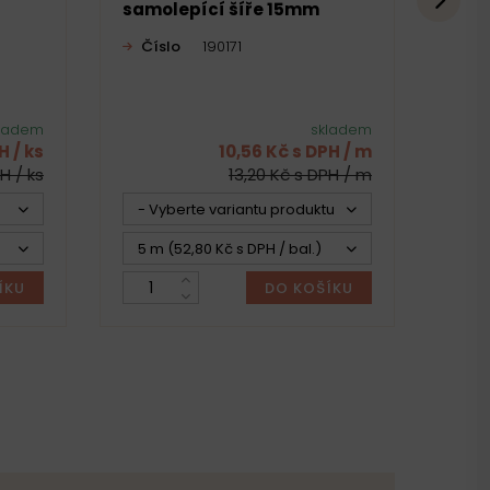
samolepící šíře 15mm
4,5
Číslo
190171
Čí
ladem
skladem
H / ks
10,56 Kč s DPH / m
H / ks
13,20 Kč s DPH / m
- Vyberte variantu produktu -
- V
5 m (52,80 Kč s DPH / bal.)
1 k
ÍKU
DO KOŠÍKU