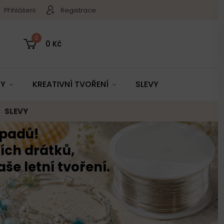
Přihlášení
Registrace
0
0 Kč
TY
KREATIVNÍ TVOŘENÍ
SLEVY
SLEVY
ápadů!
ích drátků,
e letní tvoření.