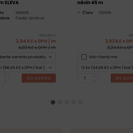
m SLEVA
návin 45 m
lo
140006
Číslo
130016
robce
Český výrobce
skladem
sk
3,94 Kč s DPH / m
2,92 Kč s DP
4,92 Kč s DPH / m
3,24 Kč s DP
yberte variantu produktu -
bílo-černý mix
 (98,40 Kč s DPH / bal.)
12 ks (34,99 Kč s DPH / bal.)
DO KOŠÍKU
DO KOŠ