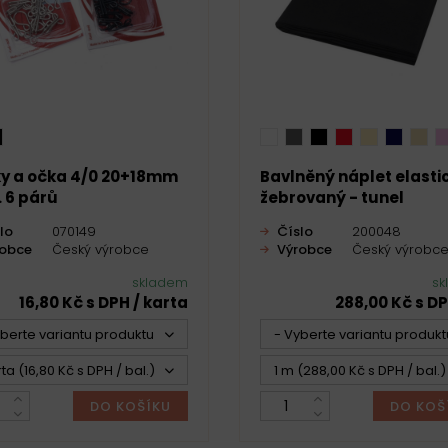
y a očka 4/0 20+18mm
Bavlněný náplet elasti
. 6 párů
žebrovaný - tunel
lo
070149
Číslo
200048
robce
Český výrobce
Výrobce
Český výrobc
skladem
sk
16,80 Kč s DPH / karta
288,00 Kč s DP
yberte variantu produktu -
- Vyberte variantu produkt
rta (16,80 Kč s DPH / bal.)
1 m (288,00 Kč s DPH / bal.)
DO KOŠÍKU
DO KOŠ