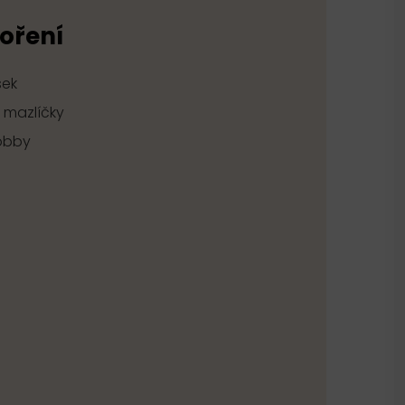
voření
šek
 mazlíčky
hobby