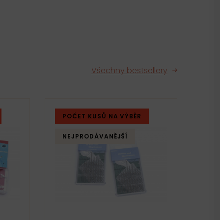
Všechny bestsellery
POČET KUSŮ NA VÝBĚR
PO
NEJPRODÁVANĚJŠÍ
NE