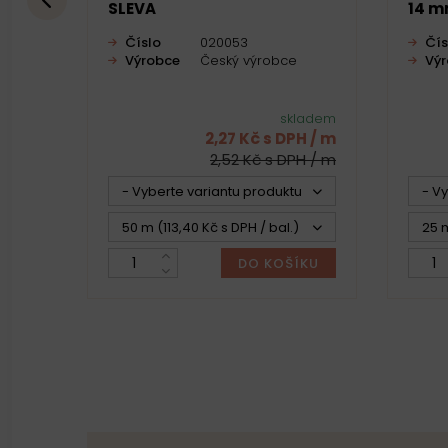
SLEVA
14 m
Číslo
020053
Čís
Výrobce
Český výrobce
Vý
skladem
2,27 Kč s DPH / m
2,52 Kč s DPH / m
- Vyberte variantu produktu -
- V
50 m (113,40 Kč s DPH / bal.)
25 m
DO KOŠÍKU