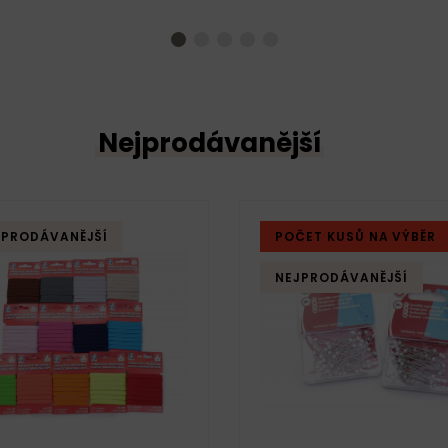
Nejprodávanější
JPRODÁVANĚJŠÍ
POČET KUSŮ NA VÝBĚR
NEJPRODÁVANĚJŠÍ