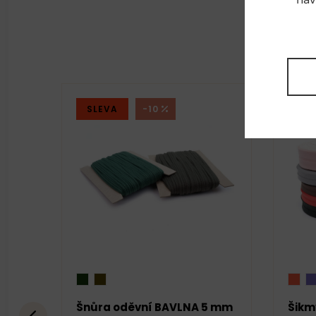
SLEVA
-10
SL
Šnůra oděvní BAVLNA 5 mm
Šikm