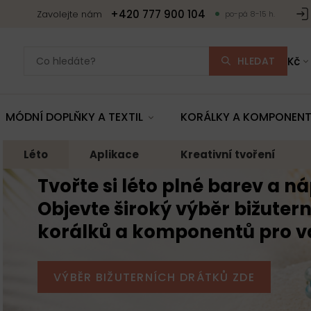
+420 777 900 104
Zavolejte nám
po-pá 8-15 h.
HLEDAT
Kč
MÓDNÍ DOPLŇKY A TEXTIL
KORÁLKY A KOMPONEN
Léto
Aplikace
Kreativní tvoření
Tvořte si léto plné barev a n
Objevte široký výběr bižutern
korálků a komponentů pro vaš
VÝBĚR BIŽUTERNÍCH DRÁTKŮ ZDE