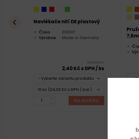
Navlékače nití DE plastový
Pruž
Číslo
030017
7,5
Výrobce
Made in Germany
Čís
Vý
skladem
2,40 Kč s DPH / ks
- Vyberte variantu produktu -
- V
10 ks (24,00 Kč s DPH / bal.)
1 ka
DO KOŠÍKU
b
náv