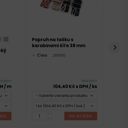
Popruh na tašku s
Stro
karabinami šíře 38 mm
STRE
cký
Číslo
200010
Čí
Vý
e
ladem
skladem
H / m
104,40 Kč s DPH / ks
u -
- Vyberte variantu produktu -
4
1 ks (104,40 Kč s DPH / bal.)
1 k
ÍKU
DO KOŠÍKU