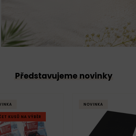
Představujeme novinky
VINKA
NOVINKA
ČET KUSŮ NA VÝBĚR