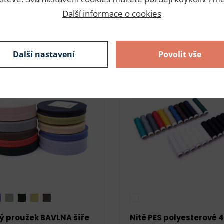
Další informace o cookies
SLEVY
Další nastavení
Povolit vše
EVA
-20
SLEVA
-10
ý proužek BAVLNA šíře
Nitě PES polyesterové 