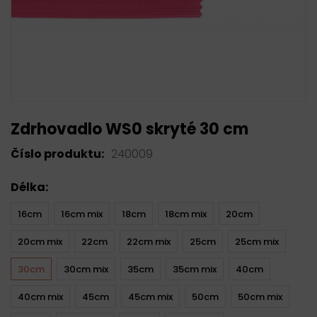
Zdrhovadlo WS0 skryté 30 cm
Číslo produktu:
240009
Délka:
16cm
16cm mix
18cm
18cm mix
20cm
20cm mix
22cm
22cm mix
25cm
25cm mix
30cm
30cm mix
35cm
35cm mix
40cm
40cm mix
45cm
45cm mix
50cm
50cm mix