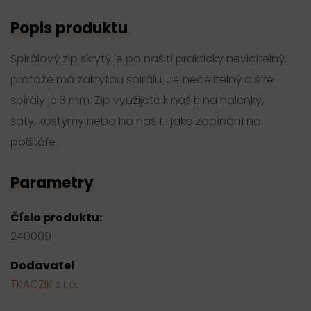
Popis produktu
Spirálový zip skrytý je po našití prakticky neviditelný,
protože má zakrytou spirálu. Je nedělitelný a šíře
spirály je 3 mm. Zip využijete k našití na halenky,
šaty, kostýmy nebo ho našít i jako zapínání na
polštáře.
Parametry
Číslo produktu:
240009
Dodavatel
TKACZIK s.r.o.