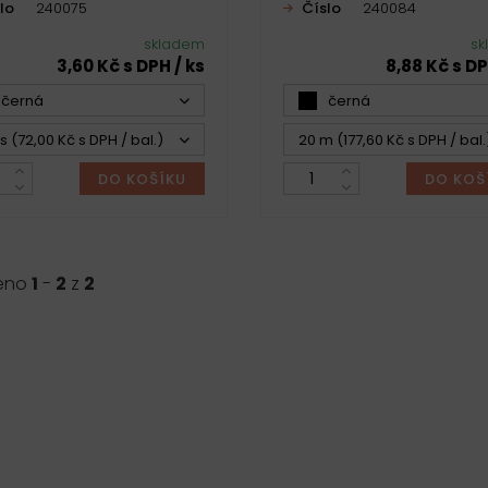
lo
240075
Číslo
240084
skladem
sk
3,60 Kč s DPH / ks
8,88 Kč s D
černá
černá
s (72,00 Kč s DPH / bal.)
20 m (177,60 Kč s DPH / bal.
DO KOŠÍKU
DO KOŠ
eno
1
-
2
z
2