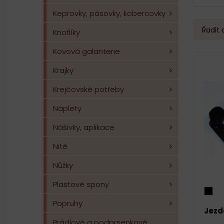
Keprovky, pásovky, kobercovky
Řadit 
Knoflíky
Kovová galanterie
Krajky
Krejčovské potřeby
Náplety
Nášivky, aplikace
Nitě
Nůžky
Plastové spony
Popruhy
Jezd
Prádlové a podprsenkové