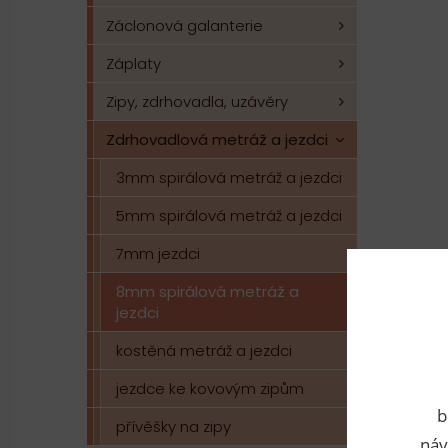
Záclonová galanterie
Záplaty
Zipy, zdrhovadla, uzávěry
Zdrhovadlová metráž a jezdci
3mm spirálová metráž a jezdci
5mm spirálová metráž a jezdci
7mm jezdci
8mm spirálová metráž a
jezdci
kostěná metráž a jezdci
jezdce ke kovovým zipům
b
přívěšky na zipy
náv