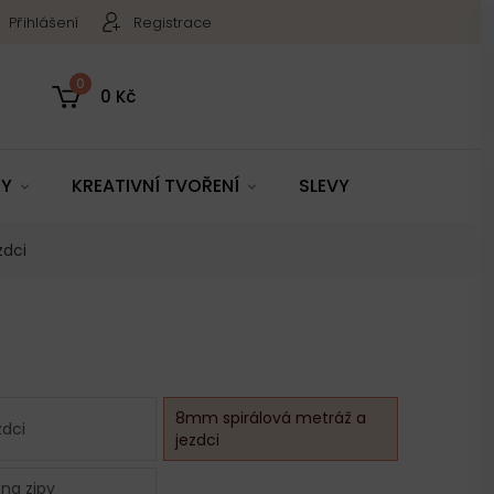
Přihlášení
Registrace
0
0 Kč
TY
KREATIVNÍ TVOŘENÍ
SLEVY
zdci
8mm spirálová metráž a
dci
jezdci
 na zipy