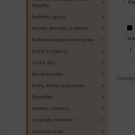
Čís
doplňky
Pruženky, gumy
Prýmky, lemovky a třásně
20 k
Reflexní bezpečnostní prvky
Stuhy a organzy
Suché zipy
Šikmé proužky
Zobraz
Šnůry, šnůrky a provázky
Špendlíky
Vlizelíny, vatelíny
Vycpávky ramenní
Vyšívání, příze