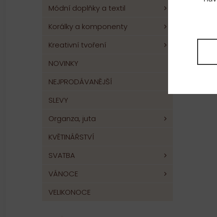
Módní doplňky a textil
Korálky a komponenty
Kreativní tvoření
NOVINKY
NEJPRODÁVANĚJŠÍ
SLEVY
Organza, juta
KVĚTINÁŘSTVÍ
SVATBA
VÁNOCE
VELIKONOCE