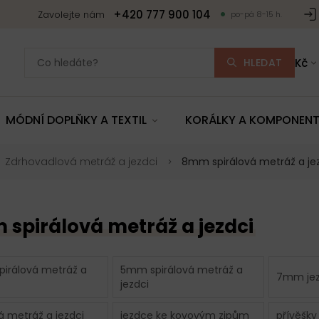
+420 777 900 104
Zavolejte nám
po-pá 8-15 h.
HLEDAT
Kč
MÓDNÍ DOPLŇKY A TEXTIL
KORÁLKY A KOMPONEN
Zdrhovadlová metráž a jezdci
8mm spirálová metráž a je
spirálová metráž a jezdci
irálová metráž a
5mm spirálová metráž a
7mm jez
jezdci
á metráž a jezdci
jezdce ke kovovým zipům
přívěšky