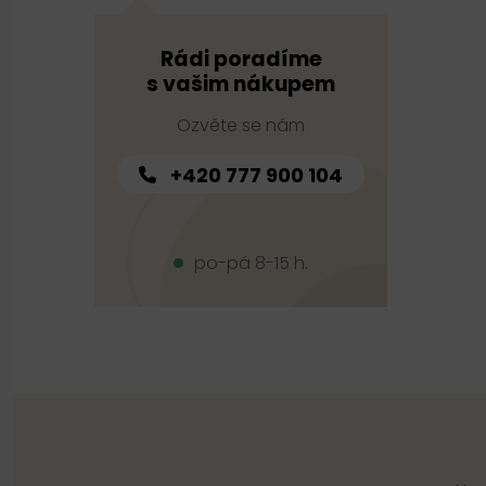
Rádi poradíme
s vašim nákupem
Ozvěte se nám
+420 777 900 104
po-pá 8-15 h.