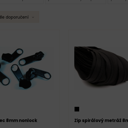
dle doporučení
ec 8mm nonlock
Zip spirálový metráž 