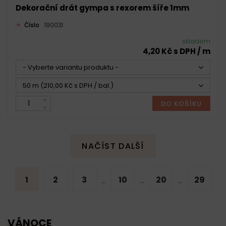
Dekorační drát gympa s rexorem šíře 1mm
Číslo
190031
skladem
4,20 Kč s DPH / m
- Vyberte variantu produktu -
50 m (210,00 Kč s DPH / bal.)
DO KOŠÍKU
NAČÍST DALŠÍ
1
2
3
10
20
29
...
...
...
VÁNOCE