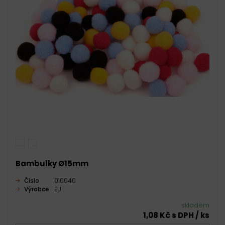
Bambulky Ø15mm
Číslo
010040
Výrobce
EU
skladem
1,08 Kč s DPH / ks