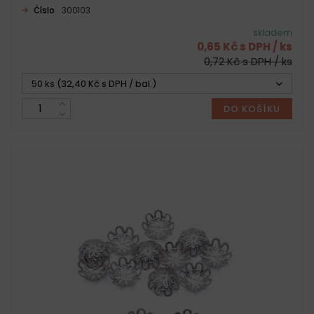
Číslo
300103
skladem
0,65 Kč s DPH / ks
0,72 Kč s DPH / ks
50 ks (32,40 Kč s DPH / bal.)
DO KOŠÍKU