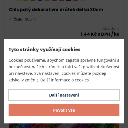
Chlupatý dekorativní drátek délka 30cm
Číslo
300141
skladem
1,44 Kč s DPH / ks
- Vyberte variantu produktu -
Tyto stránky využívají cookies
40 ks (57,60 Kč s DPH / bal.)
Cookies používáme, abychom zajistili správné fungování a
DO KOŠÍKU
bezpečnost našich stránek, a tak i vaši pozitivní zkušenost
při návštěvě. Svá nastavení cookies můžete později
kdykoliv změnit.
Další informace o cookies
Další nastavení
Povolit vše