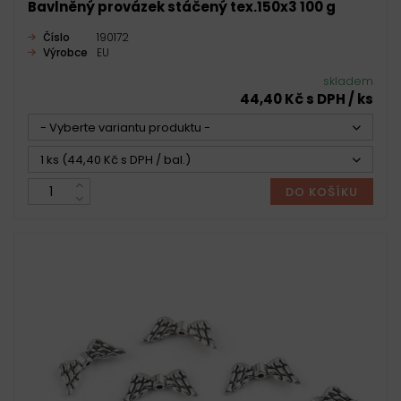
Bavlněný provázek stáčený tex.150x3 100 g
Číslo
190172
Výrobce
EU
skladem
44,40 Kč s DPH / ks
- Vyberte variantu produktu -
1 ks (44,40 Kč s DPH / bal.)
DO KOŠÍKU