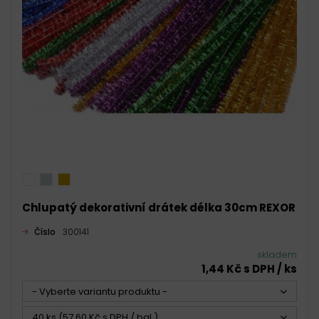
Chlupatý dekorativní drátek délka 30cm REXOR
Číslo
300141
skladem
1,44 Kč s DPH / ks
- Vyberte variantu produktu -
40 ks (57,60 Kč s DPH / bal.)