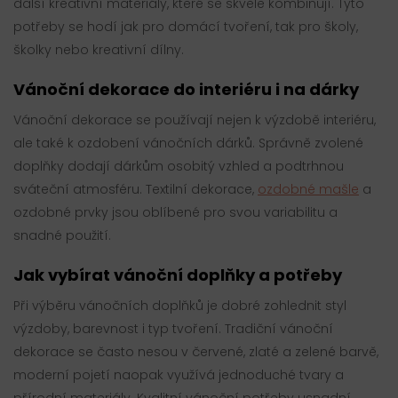
další kreativní materiály, které se skvěle kombinují. Tyto
potřeby se hodí jak pro domácí tvoření, tak pro školy,
školky nebo kreativní dílny.
Vánoční dekorace do interiéru i na dárky
Vánoční dekorace se používají nejen k výzdobě interiéru,
ale také k ozdobení vánočních dárků. Správně zvolené
doplňky dodají dárkům osobitý vzhled a podtrhnou
sváteční atmosféru. Textilní dekorace,
ozdobné mašle
a
ozdobné prvky jsou oblíbené pro svou variabilitu a
snadné použití.
Jak vybírat vánoční doplňky a potřeby
Při výběru vánočních doplňků je dobré zohlednit styl
výzdoby, barevnost i typ tvoření. Tradiční vánoční
dekorace se často nesou v červené, zlaté a zelené barvě,
moderní pojetí naopak využívá jednoduché tvary a