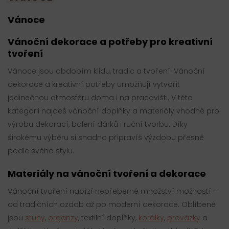
Vánoce
Vánoční dekorace a potřeby pro kreativní
tvoření
Vánoce jsou obdobím klidu, tradic a tvoření. Vánoční
dekorace a kreativní potřeby umožňují vytvořit
jedinečnou atmosféru doma i na pracovišti. V této
kategorii najdeš vánoční doplňky a materiály vhodné pro
výrobu dekorací, balení dárků i ruční tvorbu. Díky
širokému výběru si snadno připravíš výzdobu přesně
podle svého stylu.
Materiály na vánoční tvoření a dekorace
Vánoční tvoření nabízí nepřeberné množství možností –
od tradičních ozdob až po moderní dekorace. Oblíbené
jsou
stuhy
,
organzy
, textilní doplňky,
korálky
,
provázky
a