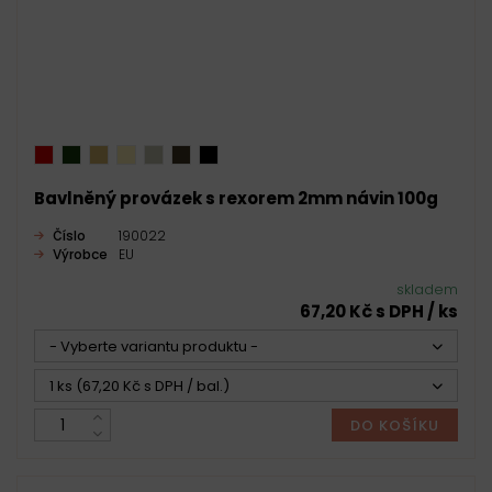
Bavlněný provázek s rexorem 2mm návin 100g
Číslo
190022
Výrobce
EU
skladem
67,20 Kč s DPH / ks
- Vyberte variantu produktu -
1 ks (67,20 Kč s DPH / bal.)
DO KOŠÍKU