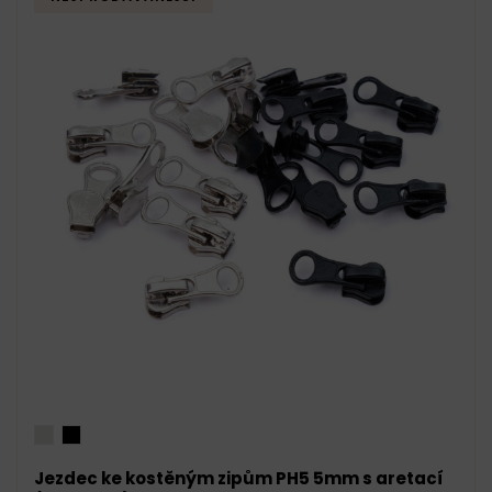
Jezdec ke kostěným zipům PH5 5mm s aretací