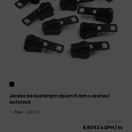
Jezdec ke kostěným zipům 8 mm s aretací
autolock
Číslo
240070
skladem
6,60 Kč s DPH / ks