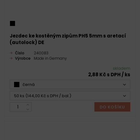
Jezdec ke kostěným zipům PH5 5mm s aretací
(autolock) DE
Číslo
240083
Výrobce
Made in Germany
skladem
2,88 Kč s DPH / ks
černá
50 ks (144,00 Kč s DPH / bal.)
DO KOŠÍKU