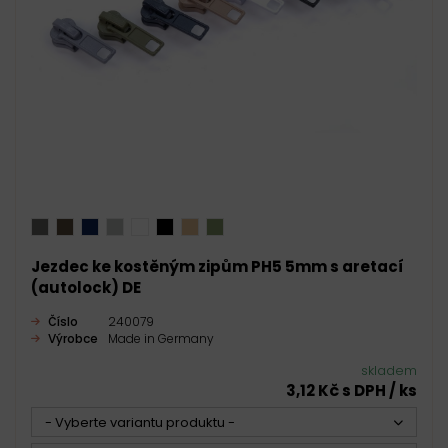
Jezdec ke kostěným zipům PH5 5mm s aretací
(autolock) DE
Číslo
240079
Výrobce
Made in Germany
skladem
3,12 Kč s DPH / ks
- Vyberte variantu produktu -