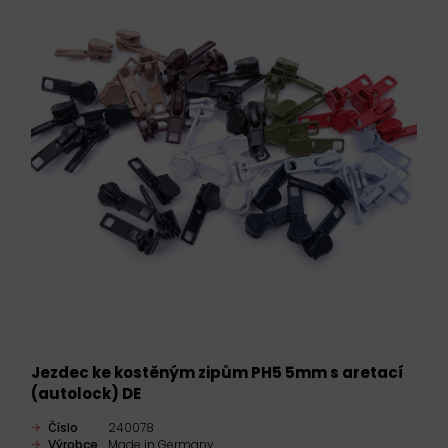
Jezdec ke kostěným zipům PH5 5mm s aretací
(autolock) DE
Číslo
240078
Výrobce
Made in Germany