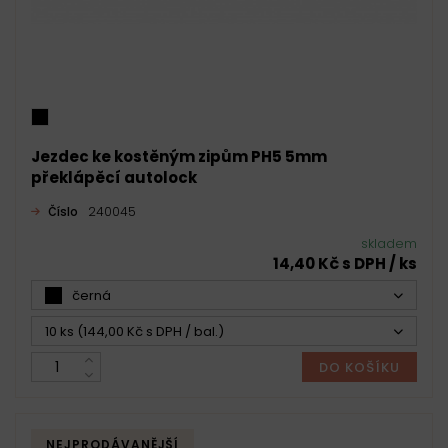
Jezdec ke kostěným zipům PH5 5mm
překlápěcí autolock
Číslo
240045
skladem
14,40 Kč s DPH / ks
černá
10 ks (144,00 Kč s DPH / bal.)
DO KOŠÍKU
NEJPRODÁVANĚJŠÍ