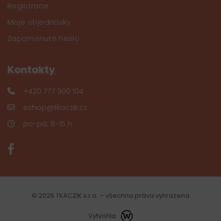
Registrace
Moje objednávky
Zapomenuté heslo
Kontakty
+420 777 900 104
eshop@tkaczik.cz
po-pá: 8-15 h.
© 2026 TKACZIK s.r.o. – všechna práva vyhrazena
Vytvořila