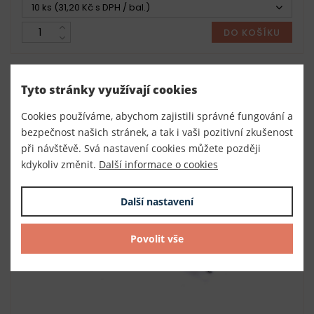
10 ks (31,20 Kč s DPH / bal.)
DO KOŠÍKU
NOVINKA
Tyto stránky využívají cookies
Cookies používáme, abychom zajistili správné fungování a
bezpečnost našich stránek, a tak i vaši pozitivní zkušenost
při návštěvě. Svá nastavení cookies můžete později
kdykoliv změnit.
Další informace o cookies
Další nastavení
Povolit vše