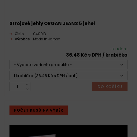
Strojové jehly ORGAN JEANS 5 jehel
Číslo
040013
Výrobce
Made in Japan
skladem
36,48 Kč s DPH / krabička
- Vyberte variantu produktu -
1 krabička (36,48 Kč s DPH / bal.)
DO KOŠÍKU
POČET KUSŮ NA VÝBĚR