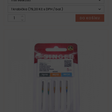
mix velikostí
1 krabička (79,20 Kč s DPH / bal.)
DO KOŠÍKU