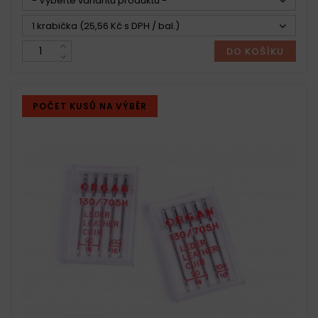
- Vyberte variantu produktu -
1 krabička (25,56 Kč s DPH / bal.)
DO KOŠÍKU
POČET KUSŮ NA VÝBĚR