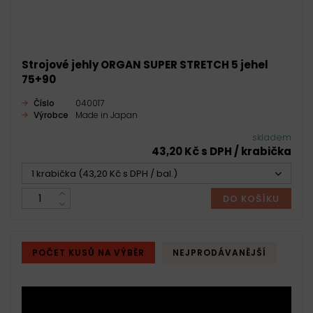
Strojové jehly ORGAN SUPER STRETCH 5 jehel
75+90
Číslo
040017
Výrobce
Made in Japan
skladem
43,20 Kč s DPH / krabička
1 krabička (43,20 Kč s DPH / bal.)
DO KOŠÍKU
POČET KUSŮ NA VÝBĚR
NEJPRODÁVANĚJŠÍ