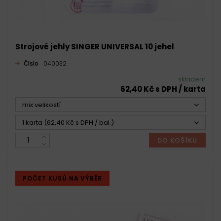
Strojové jehly SINGER UNIVERSAL 10 jehel
Číslo
040032
skladem
62,40 Kč s DPH / karta
mix velikostí
1 karta (62,40 Kč s DPH / bal.)
DO KOŠÍKU
POČET KUSŮ NA VÝBĚR