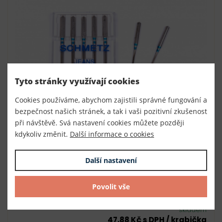
Tyto stránky využívají cookies
Cookies používáme, abychom zajistili správné fungování a
bezpečnost našich stránek, a tak i vaši pozitivní zkušenost
při návštěvě. Svá nastavení cookies můžete později
kdykoliv změnit.
Další informace o cookies
Další nastavení
Strojové jehly SCHMETZ JEANS 5j.
Číslo
040016
Povolit vše
Výrobce
Made in Germany
skladem
47,88 Kč s DPH / krabička