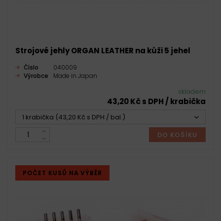
Strojové jehly ORGAN LEATHER na kůži 5 jehel
Číslo
040009
Výrobce
Made in Japan
skladem
43,20 Kč s DPH / krabička
1 krabička (43,20 Kč s DPH / bal.)
DO KOŠÍKU
POČET KUSŮ NA VÝBĚR