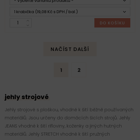
- Vyberte variantu produktu -
1 krabička (19,08 Kč s DPH / bal.)
DO KOŠÍKU
NAČÍST DALŠÍ
1
2
jehly strojové
Jehly strojové s ploškou, vhodné k šití běžně používaných
materiálů. Jsou určeny do domácích šicích strojů. Jehly
JEANS vhodné k šití rifloviny, koženky a jiných hutných
materiálů. Jehly STRETCH vhodné k šití pružných