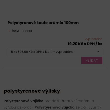
Polystyrenové koule průměr 100mm
Číslo
360018
vyprodáno
19,20 Kč s DPH / ks
5 ks (96,00 Kč s DPH / bal.) - vyprodáno
HLÍDAT
polystyrenové výlisky
Polystyrenové
vajíčko
pro další kreatívní tvoření a
výrobu dekorací.
Polystyrénová
vajíčka
se dají využít k