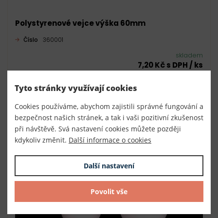
Polystyrenové vejce výška 60mm
Číslo
360001
skladem
7,20 Kč s DPH / ks
10 ks (72,00 Kč s DPH / bal.)
Tyto stránky využívají cookies
DO KOŠÍKU
Cookies používáme, abychom zajistili správné fungování a
bezpečnost našich stránek, a tak i vaši pozitivní zkušenost
při návštěvě. Svá nastavení cookies můžete později
kdykoliv změnit.
Další informace o cookies
Další nastavení
Povolit vše