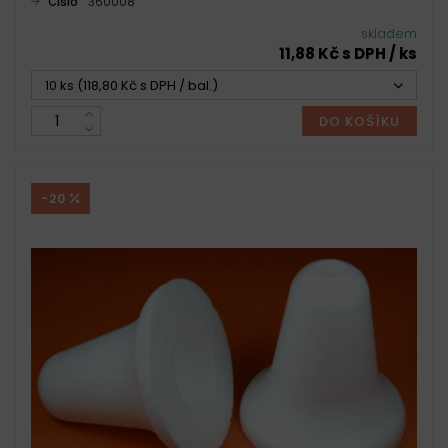
Číslo
360008
skladem
11,88 Kč s DPH / ks
10 ks (118,80 Kč s DPH / bal.)
DO KOŠÍKU
-20