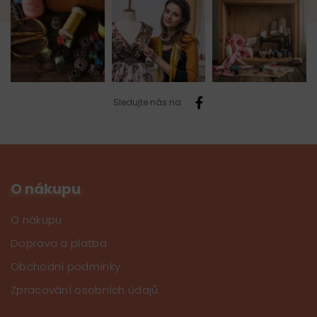
Sledujte nás na
O nákupu
O nákupu
Doprava a platba
Obchodní podmínky
Zpracování osobních údajů