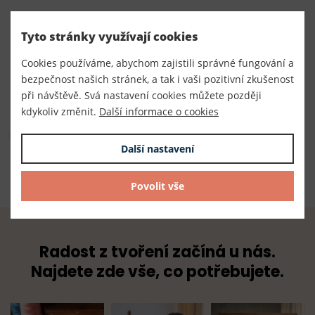
Číslo produktu:
Tyto stránky využívají cookies
360003
Cookies používáme, abychom zajistili správné fungování a
Dodavatel
bezpečnost našich stránek, a tak i vaši pozitivní zkušenost
TKACZIK s.r.o.
při návštěvě. Svá nastavení cookies můžete později
kdykoliv změnit.
Další informace o cookies
Složení
Další nastavení
100% polystyren
Povolit vše
Radost z tvoření začíná u nás.
Najdete zde vše, co potřebujete.