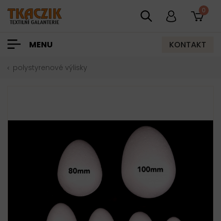
0
KONTAKT
MENU
polystyrenové výlisky