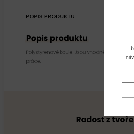
POPIS PRODUKTU
Popis produktu
b
Polystyrenové koule. Jsou vhodné pro pletení 
náv
práce.
Radost z tvoře