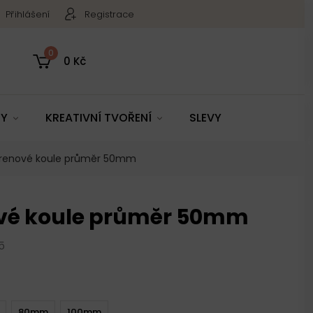
Přihlášení
Registrace
0
0 Kč
TY
KREATIVNÍ TVOŘENÍ
SLEVY
yrenové koule průměr 50mm
ové koule průměr 50mm
5
80mm
100mm