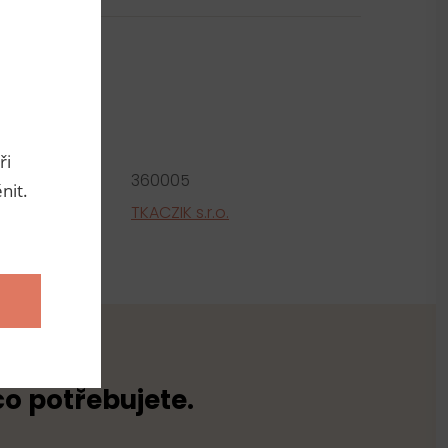
metry
ři
roduktu:
360005
nit.
tel
TKACZIK s.r.o.
co potřebujete.