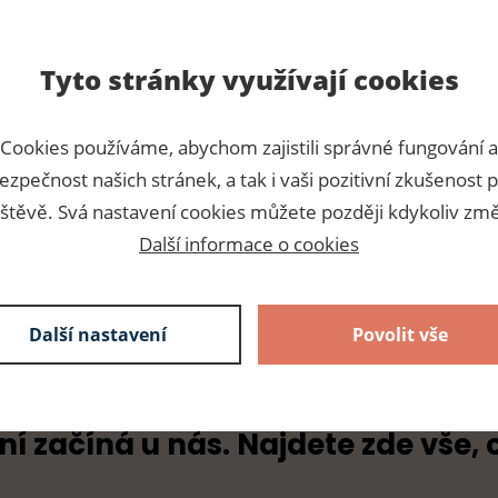
Tyto stránky využívají cookies
Para
Cookies používáme, abychom zajistili správné fungování a
ezpečnost našich stránek, a tak i vaši pozitivní zkušenost p
z pedigu a jiné aranžérské
Číslo p
štěvě. Svá nastavení cookies můžete později kdykoliv změ
Dodava
Další informace o cookies
Další nastavení
Povolit vše
ní začíná u nás. Najdete zde vše, 