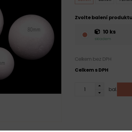
Zvolte balení produkt
10 ks
skladem
Celkem bez DPH
Celkem s DPH
bal.