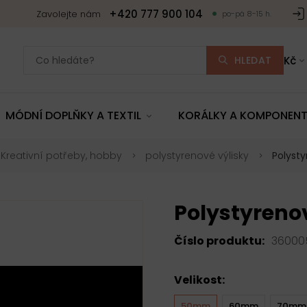
+420 777 900 104
Zavolejte nám
po-pá 8-15 h.
HLEDAT
Kč
MÓDNÍ DOPLŇKY A TEXTIL
KORÁLKY A KOMPONEN
Kreativní potřeby, hobby
polystyrenové výlisky
Polyst
Polystyren
Číslo produktu:
36000
Velikost:
50mm
60mm
70mm