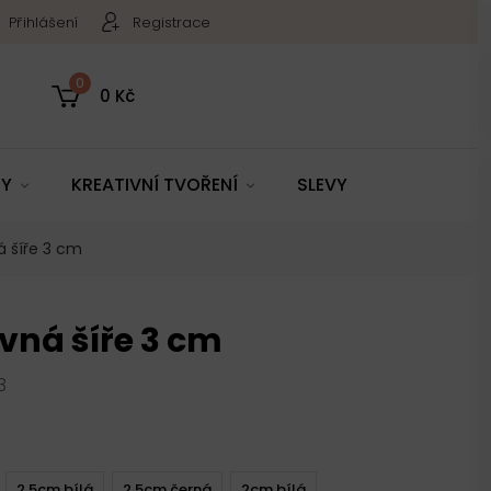
Přihlášení
Registrace
0
0 Kč
TY
KREATIVNÍ TVOŘENÍ
SLEVY
 šíře 3 cm
vná šíře 3 cm
3
2,5cm bílá
2,5cm černá
2cm bílá