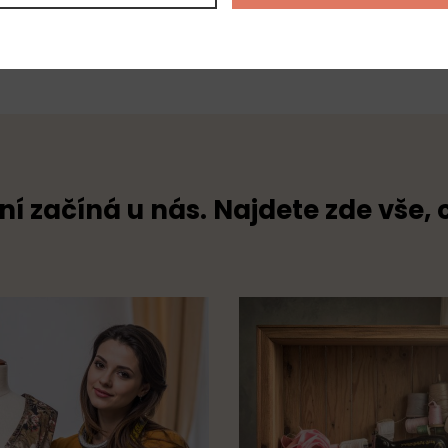
65% poly
ní začíná u nás. Najdete zde vše, 