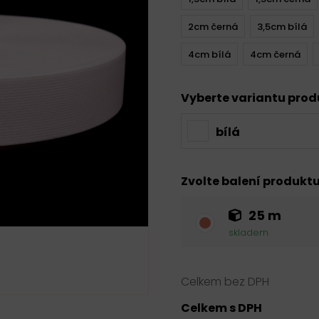
2cm černá
3,5cm bílá
4cm bílá
4cm černá
Vyberte variantu pro
bílá
Zvolte balení produkt
25 m
skladem
Celkem bez DPH
Celkem s DPH