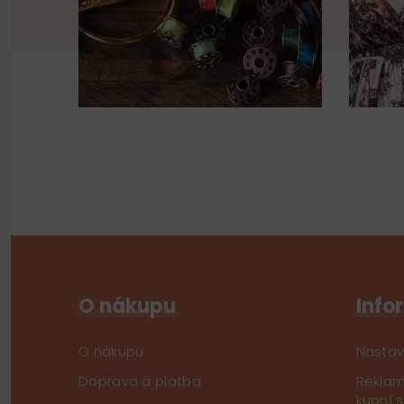
O nákupu
Info
O nákupu
Nastav
Doprava a platba
Reklam
kupní 