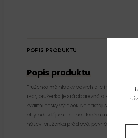
POPIS PRODUKTU
Popis produktu
Pruženka má hladký povrch a její výhodou je ze
b
tvar, pruženka je stálobarevná a vyrobena z t
náv
kvalitní český výrobek. Nejčastěji se pruženka
aby oděv lépe držel na daném místě, např. do k
název: pruženka prádlová, pevná guma, guma