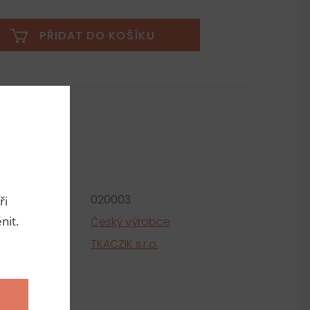
PŘIDAT DO KOŠÍKU
metry
roduktu:
020003
ři
nit.
e
Český výrobce
tel
TKACZIK s.r.o.
ní