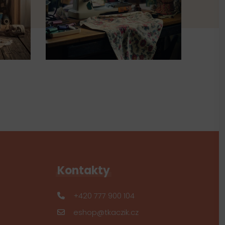
Kontakty
+420 777 900 104
eshop@tkaczik.cz