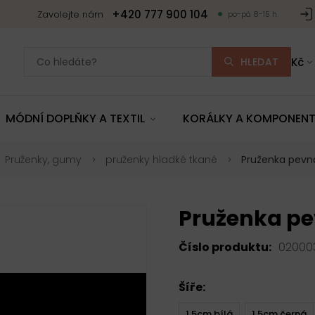
+420 777 900 104
Zavolejte nám
po-pá 8-15 h.
HLEDAT
Kč
MÓDNÍ DOPLŇKY A TEXTIL
KORÁLKY A KOMPONEN
Pruženky, gumy
pruženky hladké tkané
Pruženka pevná
Pruženka pe
Číslo produktu:
02000
Šíře:
1,5cm bílá
1,5cm černá