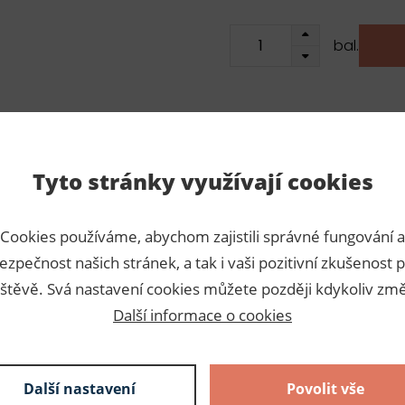
bal.
Tyto stránky využívají cookies
Para
Cookies používáme, abychom zajistili správné fungování a
jména to, že drží svůj stálý
Číslo p
ezpečnost našich stránek, a tak i vaši pozitivní zkušenost p
vrdšího materiálu. Jedná se o
štěvě. Svá nastavení cookies můžete později kdykoliv změ
Výrobc
 vkládá do oděvů do pasu,
Další informace o cookies
Dodava
alhot, šatů. Alternativní
, tkaná pruženka
Slože
Další nastavení
Povolit vše