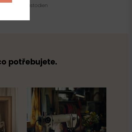
ester 35% elastodien
co potřebujete.