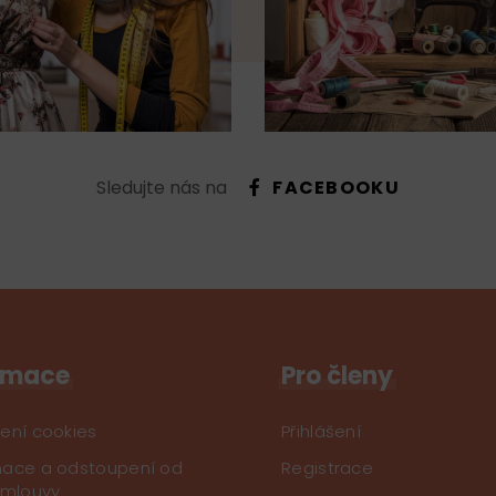
Sledujte nás na
FACEBOOKU
rmace
Pro členy
ení cookies
Přihlášení
ace a odstoupení od
Registrace
smlouvy