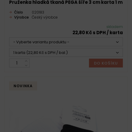
Pruženka hladká tkaná PEGA šíře 3 cm karta 1 m
Číslo
020183
Výrobce
Český výrobce
skladem
22,80 Kč s DPH / karta
- Vyberte variantu produktu -
1 karta (22,80 Kč s DPH / bal.)
DO KOŠÍKU
NOVINKA