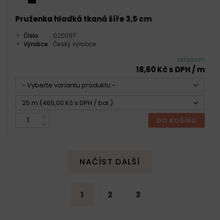
Pruženka hladká tkaná šíře 3,5 cm
Číslo
020097
Výrobce
Český výrobce
skladem
18,60 Kč s DPH / m
- Vyberte variantu produktu -
25 m (465,00 Kč s DPH / bal.)
DO KOŠÍKU
NAČÍST DALŠÍ
1
2
3