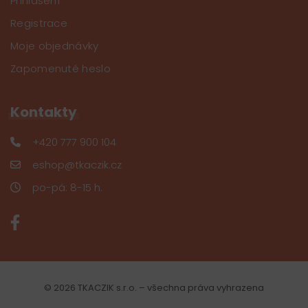
Přihlášení
Registrace
Moje objednávky
Zapomenuté heslo
Kontakty
+420 777 900 104
eshop@tkaczik.cz
po-pá: 8-15 h.
© 2026 TKACZIK s.r.o. – všechna práva vyhrazena