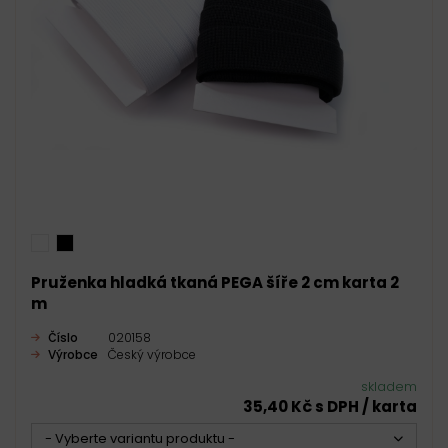
Pruženka hladká tkaná PEGA šíře 2 cm karta 2
m
Číslo
020158
Výrobce
Český výrobce
skladem
35,40 Kč s DPH / karta
- Vyberte variantu produktu -