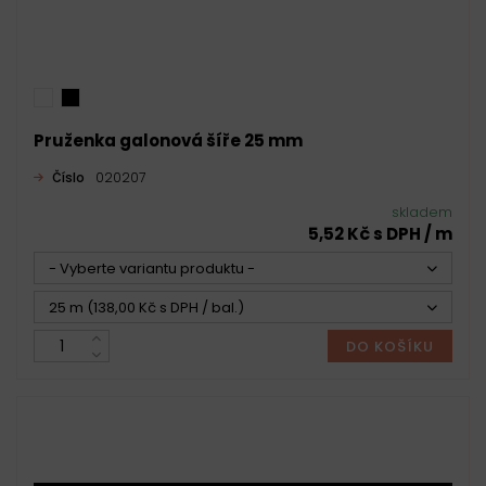
Pruženka galonová šíře 25 mm
Číslo
020207
skladem
5,52 Kč s DPH / m
- Vyberte variantu produktu -
25 m (138,00 Kč s DPH / bal.)
DO KOŠÍKU