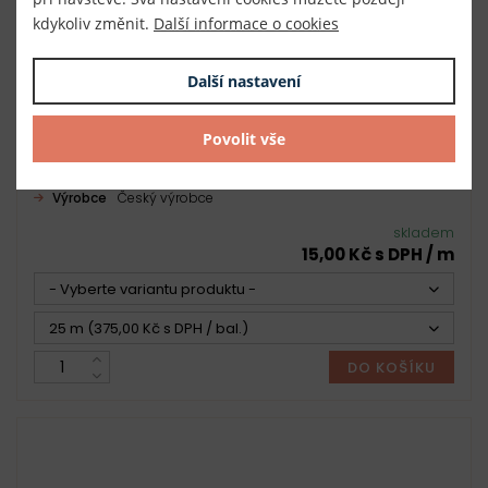
kdykoliv změnit.
Další informace o cookies
Další nastavení
Povolit vše
Pruženka hladká tkaná šíře 2,5 cm
Číslo
020012
Výrobce
Český výrobce
skladem
15,00 Kč s DPH / m
- Vyberte variantu produktu -
25 m (375,00 Kč s DPH / bal.)
DO KOŠÍKU