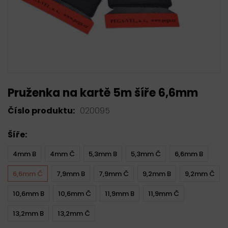
Pruženka na kartě 5m šíře 6,6mm
Číslo produktu:
020095
Šíře:
4mm B
4mm Č
5,3mm B
5,3mm Č
6,6mm B
6,6mm Č
7,9mm B
7,9mm Č
9,2mm B
9,2mm Č
10,6mm B
10,6mm Č
11,9mm B
11,9mm Č
13,2mm B
13,2mm Č