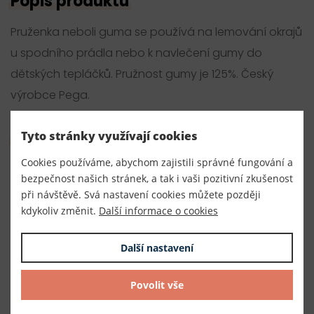
Popis produktu
Pruženka neboli guma se používá na lemování okrajů
u spodního prádla nebo k navlečení gumy do
dětských tepláčků. Pružnost gumy je 125%. Český
výrobce Pega.
Parametry
Tyto stránky využívají cookies
Cookies používáme, abychom zajistili správné fungování a
Číslo produktu:
bezpečnost našich stránek, a tak i vaši pozitivní zkušenost
020095
při návštěvě. Svá nastavení cookies můžete později
kdykoliv změnit.
Další informace o cookies
Výrobce
Český výrobce
Další nastavení
Dodavatel
Povolit vše
TKACZIK s.r.o.