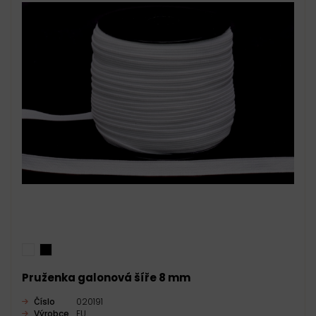
Pruženka galonová šíře 8 mm
Číslo
020191
Výrobce
EU