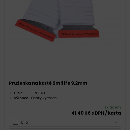
Pruženka na kartě 5m šíře 9,2mm
Číslo
020043
Výrobce
Český výrobce
skladem
41,40 Kč s DPH / karta
bílá