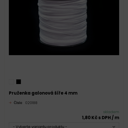
Pruženka galonová šíře 4 mm
Číslo
020188
skladem
1,80 Kč s DPH / m
- Vyberte variantu produktu -