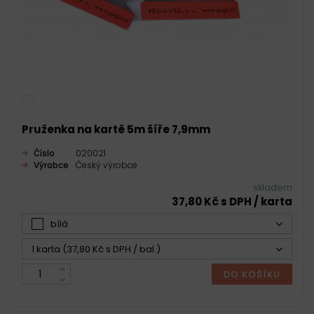
Pruženka na kartě 5m šíře 7,9mm
Číslo
020021
Výrobce
Český výrobce
skladem
37,80 Kč s DPH / karta
bílá
1 karta (37,80 Kč s DPH / bal.)
DO KOŠÍKU