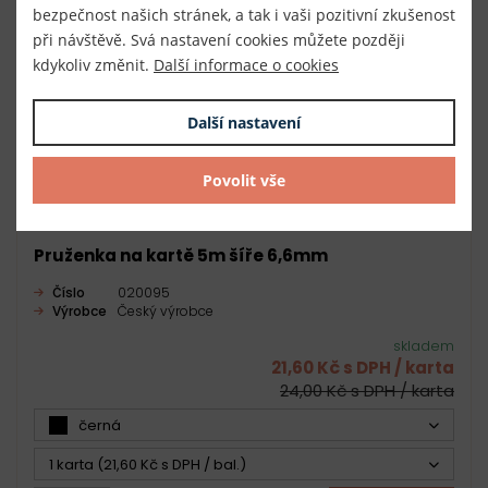
bezpečnost našich stránek, a tak i vaši pozitivní zkušenost
při návštěvě. Svá nastavení cookies můžete později
kdykoliv změnit.
Další informace o cookies
Další nastavení
Povolit vše
Pruženka na kartě 5m šíře 6,6mm
Číslo
020095
Výrobce
Český výrobce
skladem
21,60 Kč s DPH / karta
24,00 Kč s DPH / karta
černá
1 karta (21,60 Kč s DPH / bal.)