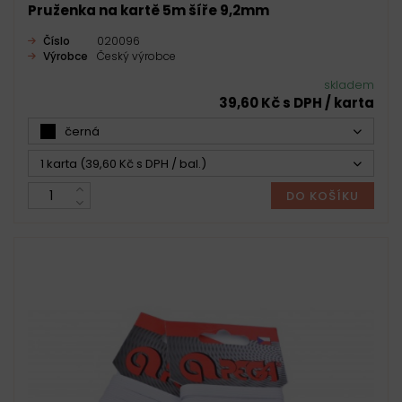
Pruženka na kartě 5m šíře 9,2mm
Číslo
020096
Výrobce
Český výrobce
skladem
39,60 Kč s DPH / karta
černá
1 karta (39,60 Kč s DPH / bal.)
DO KOŠÍKU