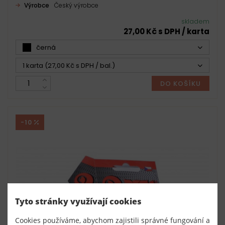
Výrobce
Český výrobce
skladem
27,00 Kč s DPH / karta
černá
1 karta (27,00 Kč s DPH / bal.)
DO KOŠÍKU
-10
Tyto stránky využívají cookies
Cookies používáme, abychom zajistili správné fungování a