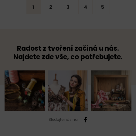
1
2
3
4
5
Radost z tvoření začíná u nás.
Najdete zde vše, co potřebujete.
Sledujte nás na