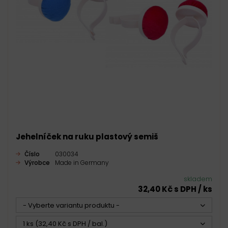
Jehelníček na ruku plastový semiš
Číslo
030034
Výrobce
Made in Germany
skladem
32,40 Kč s DPH / ks
- Vyberte variantu produktu -
1 ks (32,40 Kč s DPH / bal.)