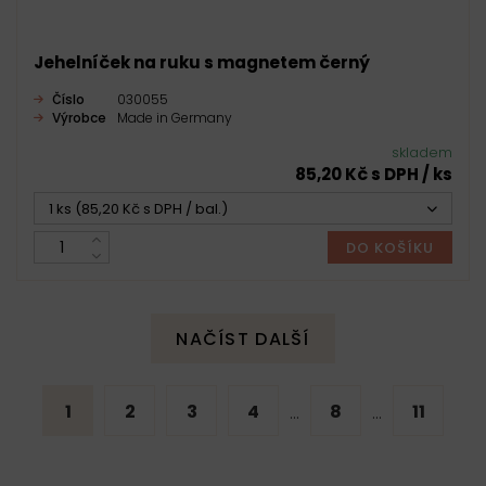
Jehelníček na ruku s magnetem černý
Číslo
030055
Výrobce
Made in Germany
skladem
85,20 Kč s DPH / ks
1 ks (85,20 Kč s DPH / bal.)
DO KOŠÍKU
NAČÍST DALŠÍ
1
2
3
4
8
11
...
...