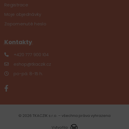
Registrace
Moje objednávky
Zapomenuté heslo
Kontakty
+420 777 900 104
eshop@tkaczik.cz
po-pá: 8-15 h.
© 2026 TKACZIK s.r.o. – všechna práva vyhrazena
Vytvořila