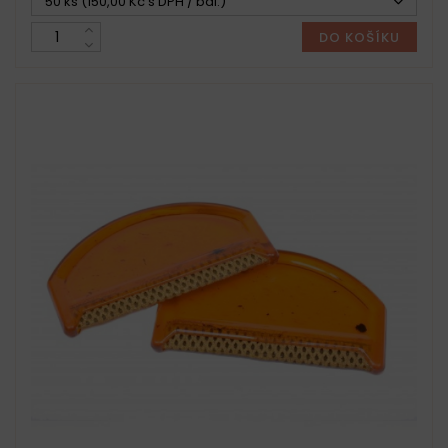
50 ks (150,00 Kč s DPH / bal.)
DO KOŠÍKU