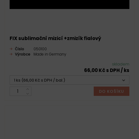
FIX sublimační mizicí +zmizík fialový
Číslo
050100
Výrobce
Made in Germany
skladem
66,00 Kč s DPH / ks
1 ks (66,00 Kč s DPH / bal.)
DO KOŠÍKU