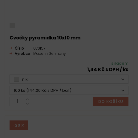
Cvočky pyramidka 10x10 mm
Číslo
070157
Výrobce
Made in Germany
skladem
1,44 Kč s DPH / ks
nikl
100 ks (144,00 Kč s DPH / bal.)
DO KOŠÍKU
-20