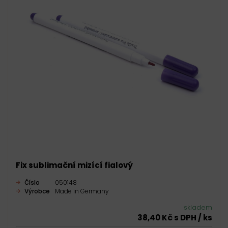
Fix sublimační mizící fialový
Číslo
050148
Výrobce
Made in Germany
skladem
38,40 Kč s DPH / ks