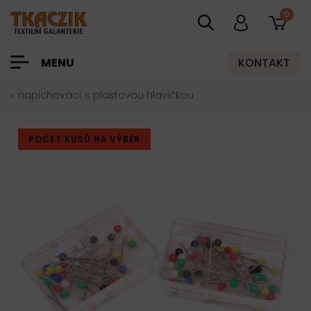
0
KONTAKT
MENU
napichovací s plastovou hlavičkou
POČET KUSŮ NA VÝBĚR