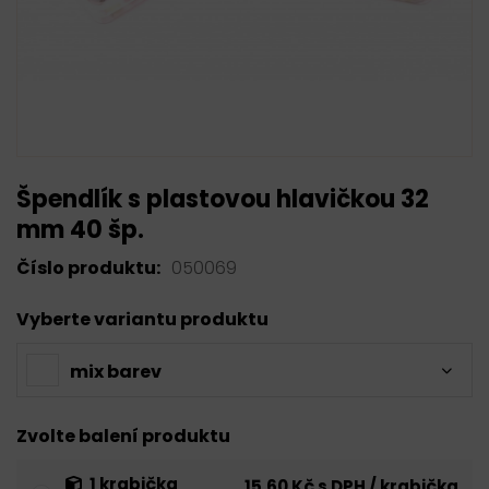
Špendlík s plastovou hlavičkou 32
mm 40 šp.
Číslo produktu:
050069
Vyberte variantu produktu
mix barev
Zvolte balení produktu
1 krabička
15,60 Kč s DPH / krabička