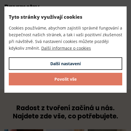
Parametry
Tyto stránky využívají cookies
Číslo produktu:
Cookies používáme, abychom zajistili správné fungování a
050069
bezpečnost našich stránek, a tak i vaši pozitivní zkušenost
Výrobce
při návštěvě. Svá nastavení cookies můžete později
kdykoliv změnit.
Další informace o cookies
Made in Germany
Dodavatel
Další nastavení
TKACZIK s.r.o.
Povolit vše
Radost z tvoření začíná u nás.
Najdete zde vše, co potřebujete.