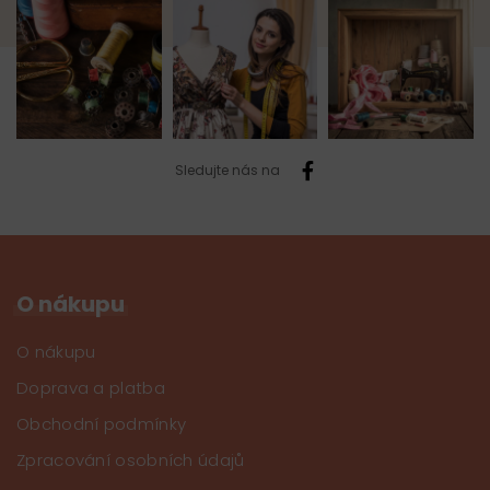
Sledujte nás na
O nákupu
O nákupu
Doprava a platba
Obchodní podmínky
Zpracování osobních údajů