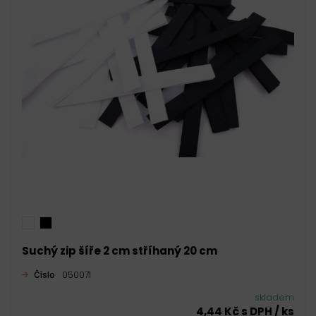
Suchý zip šíře 2 cm stříhaný 20 cm
Číslo
050071
skladem
4,44 Kč s DPH / ks