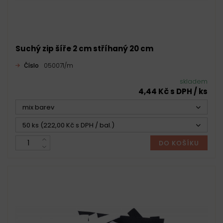
Suchý zip šíře 2 cm stříhaný 20 cm
Číslo
050071/m
skladem
4,44 Kč s DPH / ks
mix barev
50 ks (222,00 Kč s DPH / bal.)
DO KOŠÍKU