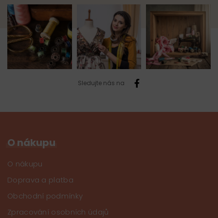
Sledujte nás na
O nákupu
O nákupu
Doprava a platba
Obchodní podmínky
Zpracování osobních údajů