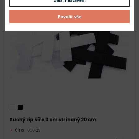
Další nastavení
Povolit vše
Suchý zip šíře 3 cm stříhaný 20 cm
Číslo
050123