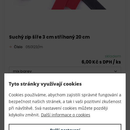
Suchý zip šíře 3 cm stříhaný 20 cm
Číslo
050123/m
skladem
6,00 Kč s DPH / ks
mix barev
50 ks (300,00 Kč s DPH / bal.)
Tyto stránky využívají cookies
DO KOŠÍKU
Cookies používáme, abychom zajistili správné fungování a
bezpečnost našich stránek, a tak i vaši pozitivní zkušenost
při návštěvě. Svá nastavení cookies můžete později
kdykoliv změnit.
Další informace o cookies