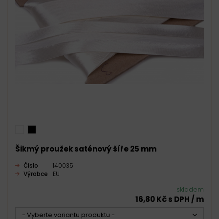
Šikmý proužek saténový šíře 25 mm
Číslo
140035
Výrobce
EU
skladem
16,80 Kč s DPH / m
- Vyberte variantu produktu -