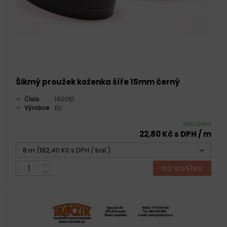
Šikmý proužek koženka šíře 15mm černý
Číslo
140051
Výrobce
EU
skladem
22,80 Kč s DPH / m
8 m (182,40 Kč s DPH / bal.)
DO KOŠÍKU