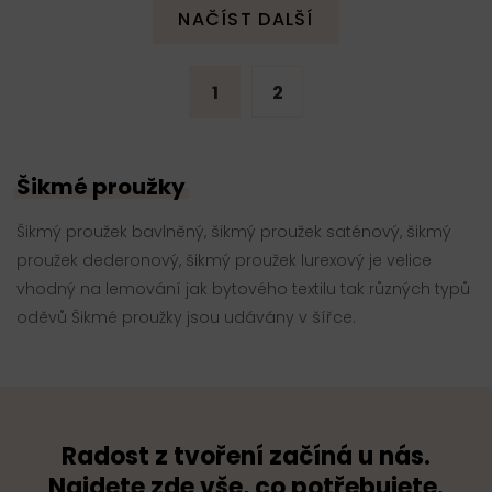
NAČÍST DALŠÍ
1
2
Šikmé proužky
Šikmý proužek bavlněný, šikmý proužek saténový, šikmý
proužek dederonový, šikmý proužek lurexový je velice
vhodný na lemování jak bytového textilu tak různých typů
oděvů Šikmé proužky jsou udávány v šířce.
Radost z tvoření začíná u nás.
Najdete zde vše, co potřebujete.