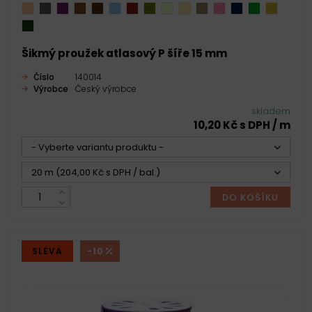
Šikmý proužek atlasový P šíře 15 mm
Číslo
140014
Výrobce
Český výrobce
skladem
10,20 Kč s DPH / m
- Vyberte variantu produktu -
20 m (204,00 Kč s DPH / bal.)
DO KOŠÍKU
SLEVA
-10