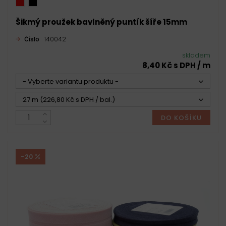
Šikmý proužek bavlněný puntík šíře 15mm
Číslo
140042
skladem
8,40 Kč s DPH / m
- Vyberte variantu produktu -
27 m (226,80 Kč s DPH / bal.)
DO KOŠÍKU
-20