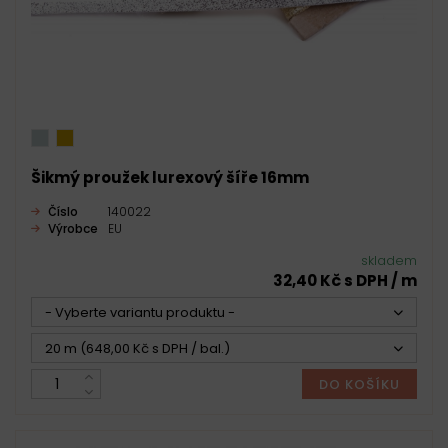
Šikmý proužek lurexový šíře 16mm
Číslo
140022
Výrobce
EU
skladem
32,40 Kč s DPH / m
- Vyberte variantu produktu -
20 m (648,00 Kč s DPH / bal.)
DO KOŠÍKU