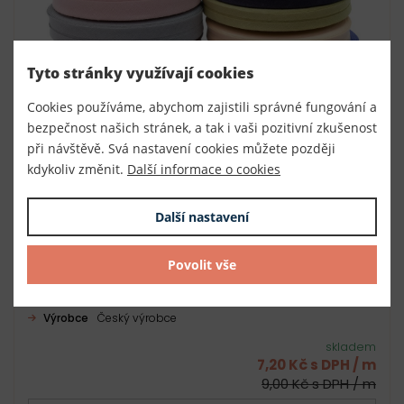
Tyto stránky využívají cookies
Cookies používáme, abychom zajistili správné fungování a
bezpečnost našich stránek, a tak i vaši pozitivní zkušenost
při návštěvě. Svá nastavení cookies můžete později
kdykoliv změnit.
Další informace o cookies
Další nastavení
Povolit vše
Šikmý proužek BAVLNA šíře 30 mm SLEVA
Číslo
140019
Výrobce
Český výrobce
skladem
7,20 Kč s DPH / m
9,00 Kč s DPH / m