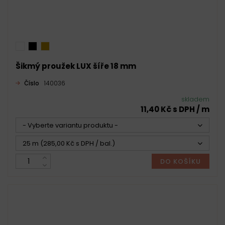
Šikmý proužek LUX šíře 18 mm
Číslo
140036
skladem
11,40 Kč s DPH / m
- Vyberte variantu produktu -
25 m (285,00 Kč s DPH / bal.)
DO KOŠÍKU