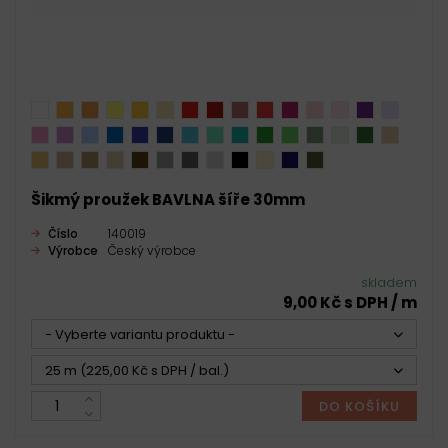
Šikmý proužek BAVLNA šíře 30mm
Číslo
140019
Výrobce
Český výrobce
skladem
9,00 Kč s DPH / m
- Vyberte variantu produktu -
25 m (225,00 Kč s DPH / bal.)
DO KOŠÍKU