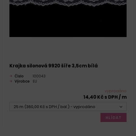
Krajka silonová 9920 šíře 3,5cm bílá
Číslo
100043
Výrobce
EU
vyprodáno
14,40 Kč s DPH / m
25 m (360,00 Kč s DPH / bal.) - vyprodáno
HLÍDAT