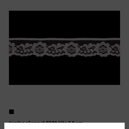
Krajka silonová 0320 šíře 2,8 cm