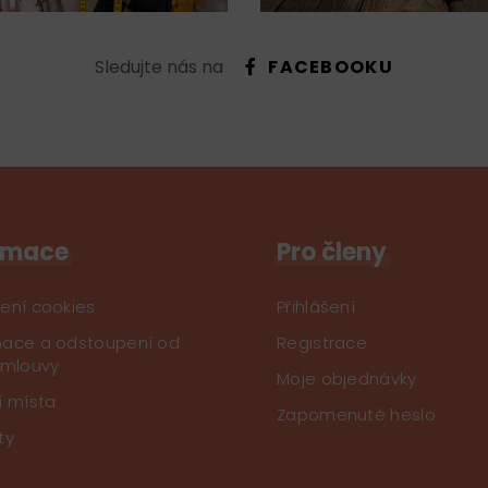
Sledujte nás na
FACEBOOKU
rmace
Pro členy
ení cookies
Přihlášení
ace a odstoupení od
Registrace
smlouvy
Moje objednávky
í místa
Zapomenuté heslo
ty