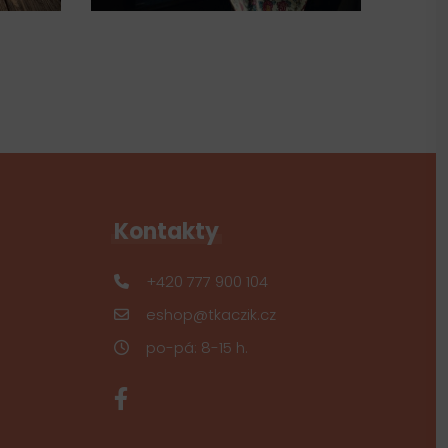
Kontakty
+420 777 900 104
eshop@tkaczik.cz
po-pá: 8-15 h.