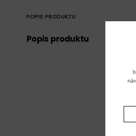
POPIS PRODUKTU
Popis produktu
b
náv