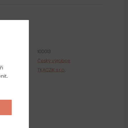
metry
roduktu:
100013
e
Český výrobce
ři
tel
TKACZIK s.r.o.
nit.
ní
lyamid