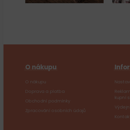
O nákupu
Info
O nákupu
Nastav
Doprava a platba
Reklam
kupní 
Obchodní podmínky
Výdejn
Zpracování osobních údajů
Kontak