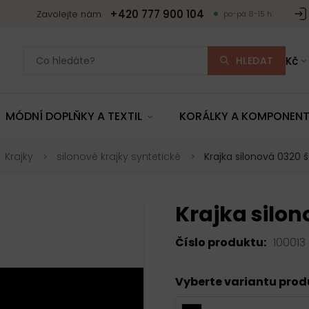
+420 777 900 104
Zavolejte nám
po-pá 8-15 h.
HLEDAT
Kč
MÓDNÍ DOPLŇKY A TEXTIL
KORÁLKY A KOMPONEN
Krajky
silonové krajky syntetické
Krajka silonová 0320 š
Krajka silon
Číslo produktu:
100013
Vyberte variantu pro