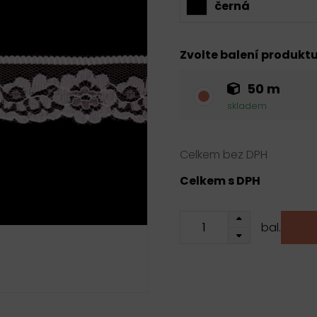
černá
Zvolte balení produkt
50 m
skladem
Celkem bez DPH
Celkem s DPH
bal.