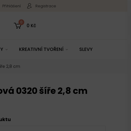
Přihlášení
Registrace
0
0 Kč
TY
KREATIVNÍ TVOŘENÍ
SLEVY
íře 2,8 cm
ová 0320 šíře 2,8 cm
duktu