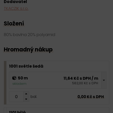
Dodavatel
TKACZIK s.r.o.
Složení
80% bavlna 20% polyamid
Hromadný nákup
1001 světle šedá
50 m
11,64 Kč s DPH / m
582,00 Kč s DPH
skladem
0,00 Kč s DPH
bal.
1101 bílá