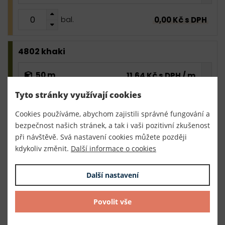
0,00 Kč s DPH
bal.
4802 khaki
50 m
11,64 Kč s DPH / m
582,00 Kč s DPH
skladem
Tyto stránky využívají cookies
0,00 Kč s DPH
bal.
Cookies používáme, abychom zajistili správné fungování a
bezpečnost našich stránek, a tak i vaši pozitivní zkušenost
při návštěvě. Svá nastavení cookies můžete později
7001 černá
kdykoliv změnit.
Další informace o cookies
50 m
11,64 Kč s DPH / m
Další nastavení
582,00 Kč s DPH
skladem
Povolit vše
0,00 Kč s DPH
bal.