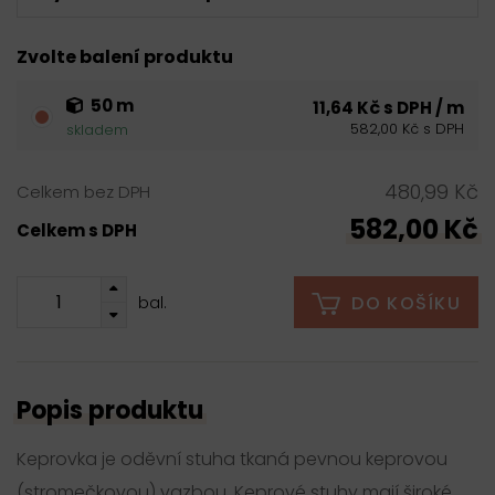
Zvolte balení produktu
50 m
11,64 Kč s DPH / m
582,00 Kč s DPH
skladem
480,99 Kč
Celkem bez DPH
582,00 Kč
Celkem s DPH
DO KOŠÍKU
bal.
Popis produktu
Keprovka je oděvní stuha tkaná pevnou keprovou
(stromečkovou) vazbou. Keprové stuhy mají široké