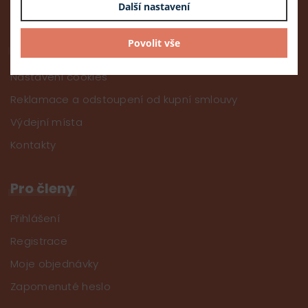
Zpracování osobních údajů
Další nastavení
Povolit vše
Informace
Nastavení cookies
Reklamace a odstoupení od kupní smlouvy
Výdejní místa
Kontakty
Pro členy
Přihlášení
Registrace
Moje objednávky
Zapomenuté heslo