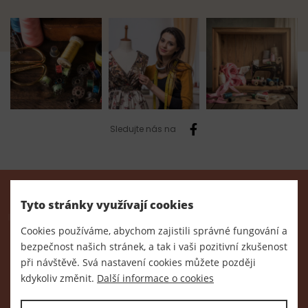
Sledujte nás na
Tyto stránky využívají cookies
O nákupu
Cookies používáme, abychom zajistili správné fungování a
O nákupu
bezpečnost našich stránek, a tak i vaši pozitivní zkušenost
při návštěvě. Svá nastavení cookies můžete později
Doprava a platba
kdykoliv změnit.
Další informace o cookies
Obchodní podmínky