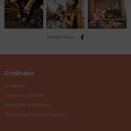
Sledujte nás na
O nákupu
O nákupu
Doprava a platba
Obchodní podmínky
Zpracování osobních údajů