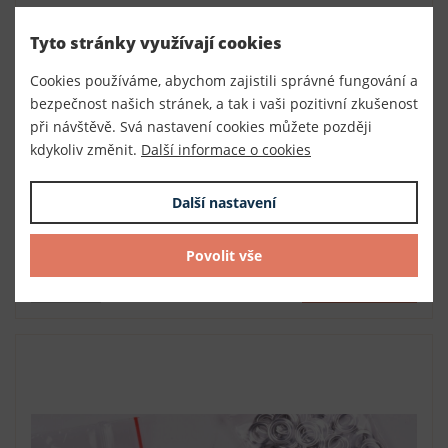
Tyto stránky využívají cookies
Cookies používáme, abychom zajistili správné fungování a
Průchodky LORD průvlek 12 mm karta 10 ks
bezpečnost našich stránek, a tak i vaši pozitivní zkušenost
Číslo
070123
při návštěvě. Svá nastavení cookies můžete později
Výrobce
Český výrobce
kdykoliv změnit.
Další informace o cookies
skladem
66,00 Kč s DPH / karta
Další nastavení
- Vyberte variantu produktu -
1 karta (66,00 Kč s DPH / bal.)
Povolit vše
DO KOŠÍKU