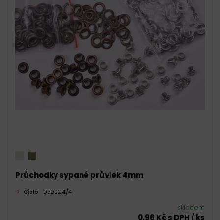
Průchodky sypané průvlek 4mm
Číslo
070024/4
skladem
0,96 Kč s DPH / ks