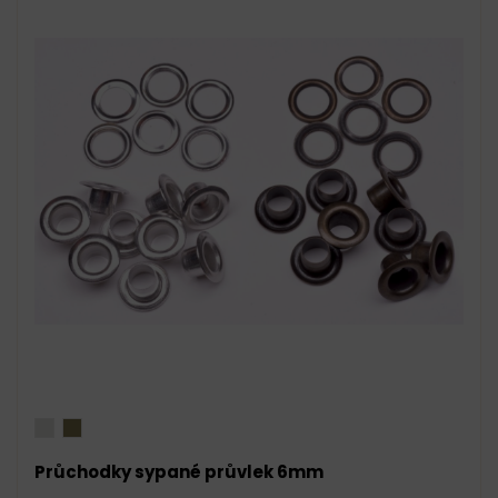
Průchodky sypané průvlek 6mm