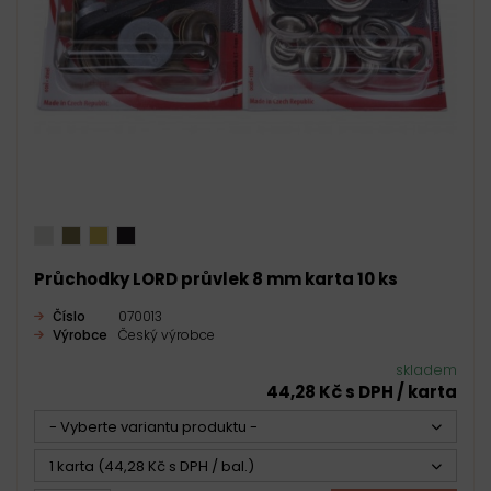
Průchodky LORD průvlek 8 mm karta 10 ks
Číslo
070013
Výrobce
Český výrobce
skladem
44,28 Kč s DPH / karta
- Vyberte variantu produktu -
1 karta (44,28 Kč s DPH / bal.)