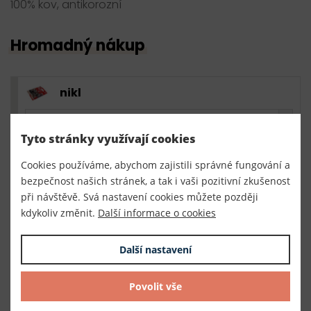
100% kov, antikorozní
Hromadný nákup
nikl
1 karta
51,00 Kč s DPH / karta
Tyto stránky využívají cookies
51,00 Kč s DPH
skladem
Cookies používáme, abychom zajistili správné fungování a
0,00 Kč s DPH
bal.
bezpečnost našich stránek, a tak i vaši pozitivní zkušenost
při návštěvě. Svá nastavení cookies můžete později
kdykoliv změnit.
Další informace o cookies
staromosaz
Další nastavení
1 karta
51,00 Kč s DPH / karta
51,00 Kč s DPH
skladem
Povolit vše
0,00 Kč s DPH
bal.