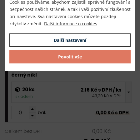
Cookies používáme, abychom zajistili správné fungování a
bezpečnost našich stránek, a tak i vaši pozitivní zkušenost
při návštěvě. Svá nastavení cookies můžete později
zlatá
kdykoliv změnit.
Další informace o cookies
20 ks
2,16 Kč s DPH / ks
43,20 Kč s DPH
skladem
Další nastavení
0,00 Kč s DPH
bal.
Povolit vše
černý nikl
20 ks
2,16 Kč s DPH / ks
43,20 Kč s DPH
skladem
0,00 Kč s DPH
bal.
0,00 Kč
Celkem bez DPH