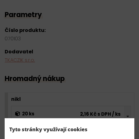
Parametry
Číslo produktu:
070103
Dodavatel
TKACZIK s.r.o.
Hromadný nákup
nikl
20 ks
2,16 Kč s DPH / ks
43,20 Kč s DPH
skladem
Tyto stránky využívají cookies
0,00 Kč s DPH
bal.