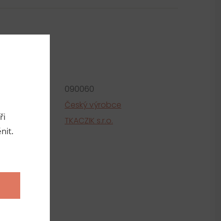
metry
roduktu:
090060
e
Český výrobce
ři
tel
TKACZIK s.r.o.
nit.
ní
vlna