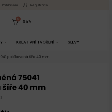
Přihlášení
Registrace
0
0 Kč
TY
KREATIVNÍ TVOŘENÍ
SLEVY
5041 paličkovaná šíře 40 mm
něná 75041
 šíře 40 mm
0
duktu