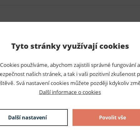
Para
Tyto stránky využívají cookies
dních bavlněných přízí.
Číslo p
ití bytových doplňků,
Cookies používáme, abychom zajistili správné fungování a
Výrobc
ingu, slavnostním aranžování
ezpečnost našich stránek, a tak i vaši pozitivní zkušenost p
Dodava
třihy.
štěvě. Svá nastavení cookies můžete později kdykoliv změ
Další informace o cookies
Slože
100% ba
Další nastavení
Povolit vše