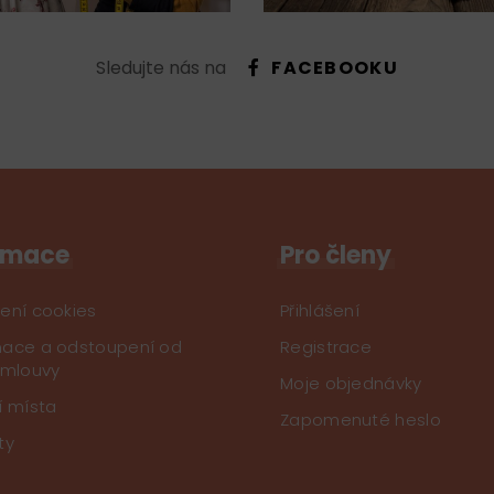
Sledujte nás na
FACEBOOKU
rmace
Pro členy
ení cookies
Přihlášení
ace a odstoupení od
Registrace
smlouvy
Moje objednávky
í místa
Zapomenuté heslo
ty