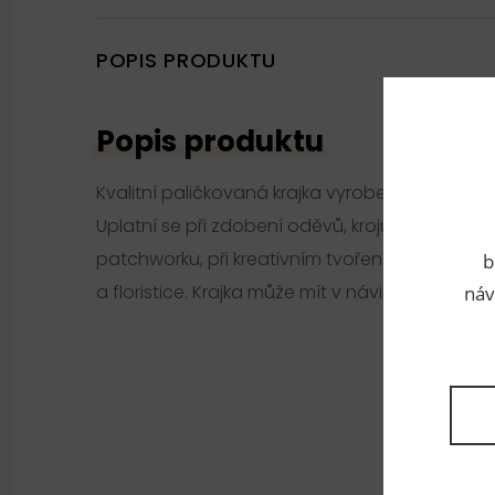
POPIS PRODUKTU
Popis produktu
Kvalitní paličkovaná krajka vyrobená z prvotří
Uplatní se při zdobení oděvů, krojů, kostýmů, š
patchworku, při kreativním tvoření, scrapbook
b
a floristice. Krajka může mít v návinu 2 až 4 pros
náv