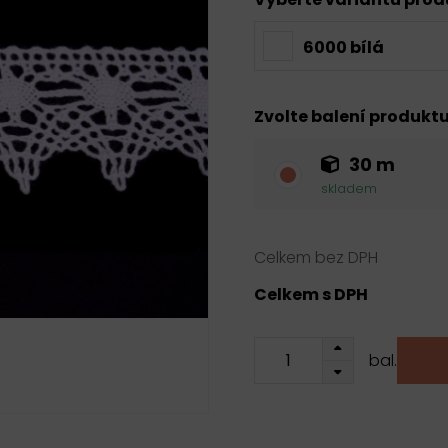
6000 bílá
Zvolte balení produkt
30 m
skladem
Celkem bez DPH
Celkem s DPH
bal.