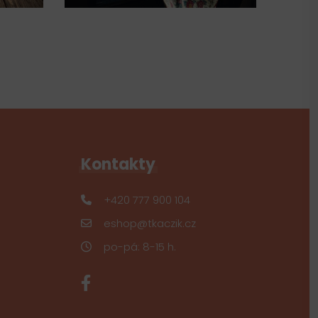
Kontakty
+420 777 900 104
eshop@tkaczik.cz
po-pá: 8-15 h.