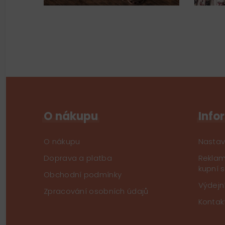
O nákupu
Info
O nákupu
Nastav
Doprava a platba
Reklam
kupní 
Obchodní podmínky
Výdejn
Zpracování osobních údajů
Kontak