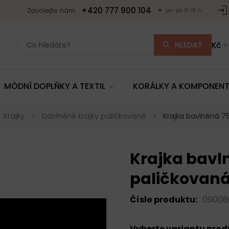
+420 777 900 104
Zavolejte nám
po-pá 8-15 h.
HLEDAT
Kč
MÓDNÍ DOPLŇKY A TEXTIL
KORÁLKY A KOMPONEN
Krajky
bavlněné krajky paličkované
Krajka bavlněná 7
Krajka bavl
paličkovaná
Číslo produktu:
09006
Vyberte variantu pro