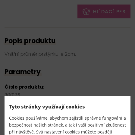
HLÍDACÍ PES
Popis produktu
Vnitřní průměr prstýnku je 2cm.
Parametry
Číslo produktu:
300125
Tyto stránky využívají cookies
Dodavatel
TKACZIK s.r.o.
Cookies používáme, abychom zajistili správné fungování a
bezpečnost našich stránek, a tak i vaši pozitivní zkušenost
při návštěvě. Svá nastavení cookies můžete později