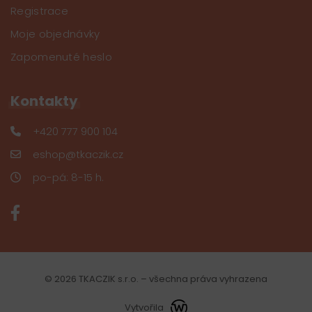
Registrace
Moje objednávky
Zapomenuté heslo
Kontakty
+420 777 900 104
eshop@tkaczik.cz
po-pá: 8-15 h.
© 2026 TKACZIK s.r.o. – všechna práva vyhrazena
Vytvořila