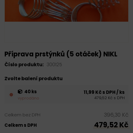
Příprava prstýnků (5 otáček) NIKL
Číslo produktu:
300125
Zvolte balení produktu
40 ks
11,99 Kč s DPH / ks
479,52 Kč s DPH
vyprodáno
396,30 Kč
Celkem bez DPH
479,52 Kč
Celkem s DPH