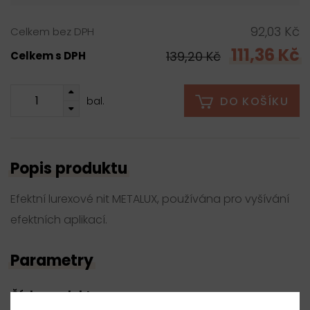
92,03 Kč
Celkem bez DPH
111,36 Kč
139,20 Kč
Celkem s DPH
DO KOŠÍKU
bal.
Popis produktu
Efektní lurexové nit METALUX, používána pro vyšívání
efektních aplikací.
Parametry
Číslo produktu: