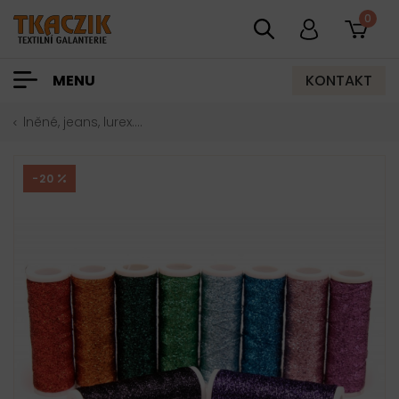
0
KONTAKT
MENU
lněné, jeans, lurex....
-20