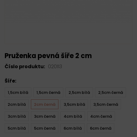
Pruženka pevná šíře 2 cm
Číslo produktu:
020113
Šíře:
1,5cm bílá
1,5cm černá
2,5cm bílá
2,5cm černá
2cm bílá
2cm černá
3,5cm bílá
3,5cm černá
3cm bílá
3cm černá
4cm bílá
4cm černá
5cm bílá
5cm černá
6cm bílá
6cm černá