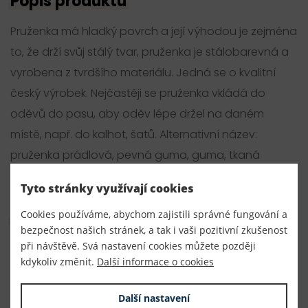
Popis produktu
Pruženka má hladký povrch a její výhodou je zejména
to, že drží svůj stálý tvar, pruženka je stálobarevná a
vyrobena z tvrdšího materiálu. Jedná se o kvalitní
český výrobek. Nejčastěji se pruženka vkládá do
oděvů do pasu, aby oděv lépe držel na daném
místě, např. do kalhot, šatů. Alternativní název:
pruženka prádlová, pevná guma, guma, tkaná
pruženka
Tyto stránky využívají cookies
Parametry
Cookies používáme, abychom zajistili správné fungování a
bezpečnost našich stránek, a tak i vaši pozitivní zkušenost
při návštěvě. Svá nastavení cookies můžete později
Číslo produktu:
kdykoliv změnit.
Další informace o cookies
020113
Výrobce
Další nastavení