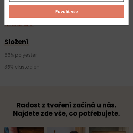
Český výrobce
Povolit vše
Dodavatel
TKACZIK s.r.o.
Složení
65% polyester
35% elastodien
Radost z tvoření začíná u nás.
Najdete zde vše, co potřebujete.