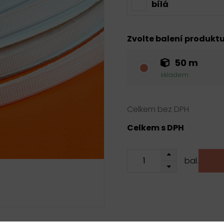
bílá
Zvolte balení produkt
50 m
skladem
Celkem bez DPH
Celkem s DPH
bal.