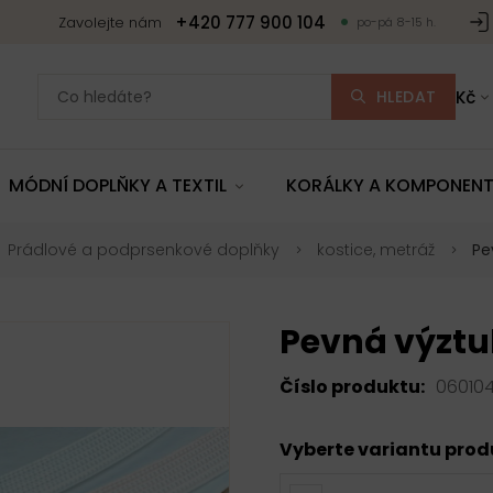
+420 777 900 104
Zavolejte nám
po-pá 8-15 h.
HLEDAT
Kč
MÓDNÍ DOPLŇKY A TEXTIL
KORÁLKY A KOMPONEN
Prádlové a podprsenkové doplňky
kostice, metráž
Pe
Pevná výztu
Číslo produktu:
06010
Vyberte variantu pro