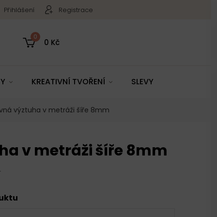
Přihlášení
Registrace
0
0 Kč
TY
KREATIVNÍ TVOŘENÍ
SLEVY
vná výztuha v metráži šíře 8mm
ha v metráži šíře 8mm
4
duktu