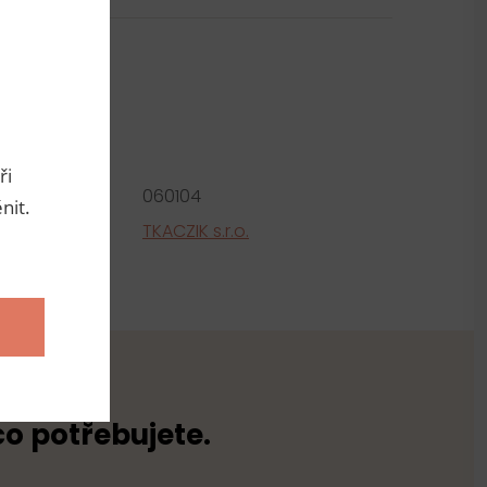
metry
ři
roduktu:
060104
nit.
tel
TKACZIK s.r.o.
co potřebujete.