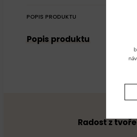
POPIS PRODUKTU
Popis produktu
b
náv
Radost z tvoře