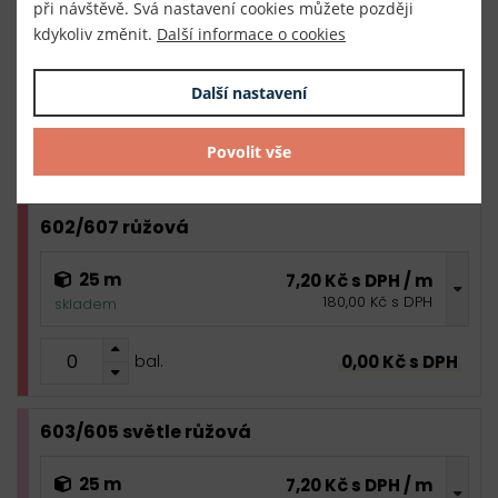
při návštěvě. Svá nastavení cookies můžete později
411/425 královská modrá
kdykoliv změnit.
Další informace o cookies
25 m
7,20 Kč s DPH / m
Další nastavení
180,00 Kč s DPH
skladem
Povolit vše
0,00 Kč s DPH
bal.
602/607 růžová
25 m
7,20 Kč s DPH / m
180,00 Kč s DPH
skladem
0,00 Kč s DPH
bal.
603/605 světle růžová
25 m
7,20 Kč s DPH / m