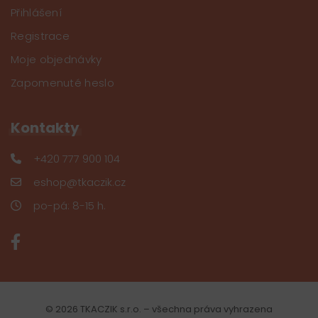
Přihlášení
Registrace
Moje objednávky
Zapomenuté heslo
Kontakty
+420 777 900 104
eshop@tkaczik.cz
po-pá: 8-15 h.
© 2026 TKACZIK s.r.o. – všechna práva vyhrazena