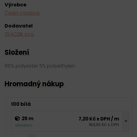
Výrobce
Český výrobce
Dodavatel
TKACZIK s.r.o.
Složení
95% polyester 5% polyethylen
Hromadný nákup
100 bílá
25 m
7,20 Kč s DPH / m
180,00 Kč s DPH
skladem