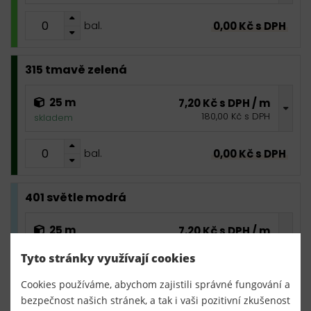
0,00 Kč s DPH
bal.
315 tmavě zelená
25 m
7,20 Kč s DPH / m
180,00 Kč s DPH
skladem
0,00 Kč s DPH
bal.
401 světle modrá
25 m
7,20 Kč s DPH / m
180,00 Kč s DPH
skladem
Tyto stránky využívají cookies
0,00 Kč s DPH
bal.
Cookies používáme, abychom zajistili správné fungování a
bezpečnost našich stránek, a tak i vaši pozitivní zkušenost