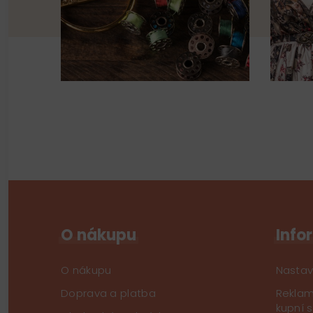
O nákupu
Info
O nákupu
Nastav
Doprava a platba
Reklam
kupní 