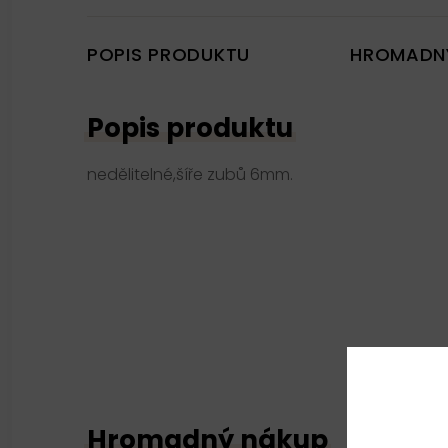
POPIS PRODUKTU
HROMADN
Popis produktu
nedělitelné,šíře zubů 6mm.
Hromadný nákup