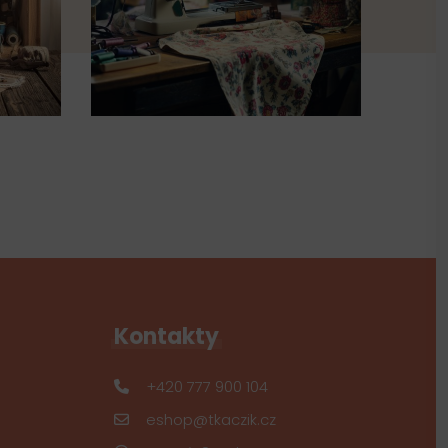
Kontakty
+420 777 900 104
eshop@tkaczik.cz