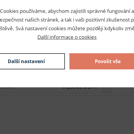
Cookies používáme, abychom zajistili správné fungování a
ezpečnost našich stránek, a tak i vaši pozitivní zkušenost p
17,28 Kč s DPH / ks
10 ks
štěvě. Svá nastavení cookies můžete později kdykoliv změ
172,80 Kč s DPH
skladem
Další informace o cookies
17,28 Kč s DPH / ks
10 ks
172,80 Kč s DPH
skladem
Další nastavení
Povolit vše
17,28 Kč s DPH / ks
10 ks
172,80 Kč s DPH
skladem