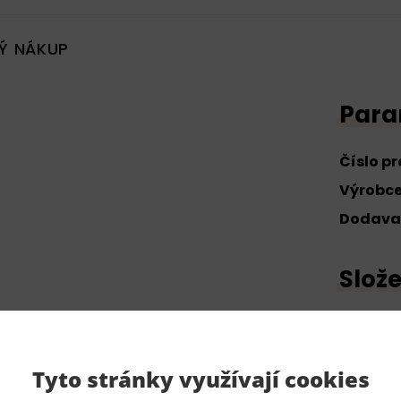
Ý NÁKUP
Para
Číslo p
Výrobc
Dodava
Slože
100% pol
Tyto stránky využívají cookies