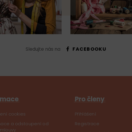
Sledujte nás na
FACEBOOKU
rmace
Pro členy
ení cookies
Přihlášení
ace a odstoupení od
Registrace
smlouvy