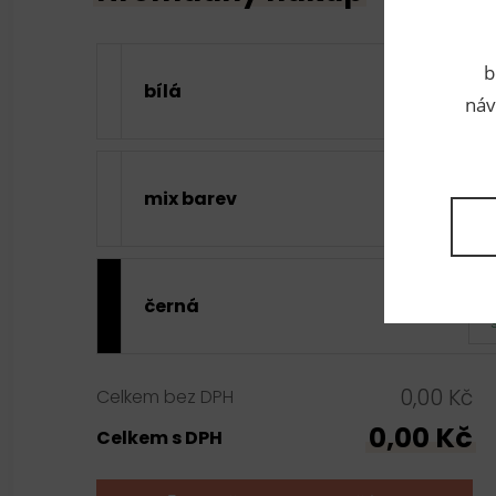
b
bílá
náv
mix barev
černá
0,00 Kč
Celkem bez DPH
0,00 Kč
Celkem s DPH