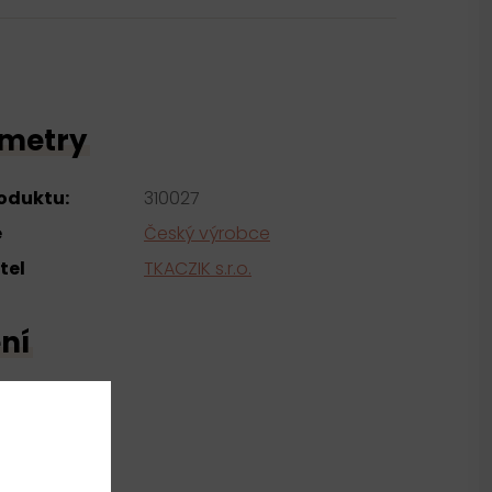
metry
roduktu:
310027
e
Český výrobce
tel
TKACZIK s.r.o.
ní
yester