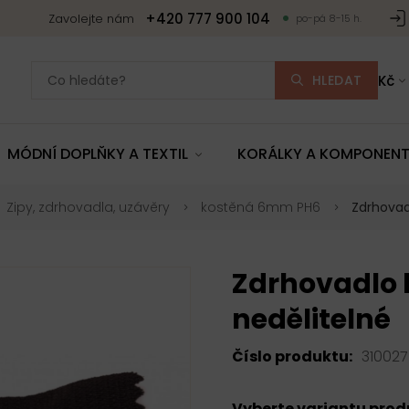
+420 777 900 104
Zavolejte nám
po-pá 8-15 h.
HLEDAT
Kč
MÓDNÍ DOPLŇKY A TEXTIL
KORÁLKY A KOMPONEN
Zipy, zdrhovadla, uzávěry
kostěná 6mm PH6
Zdrhovad
Zdrhovadlo 
nedělitelné
Číslo produktu:
310027
Vyberte variantu pro