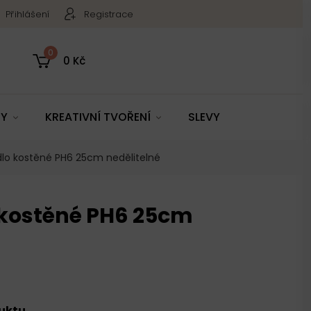
Přihlášení
Registrace
0
0 Kč
TY
KREATIVNÍ TVOŘENÍ
SLEVY
lo kostěné PH6 25cm nedělitelné
kostěné PH6 25cm
duktu