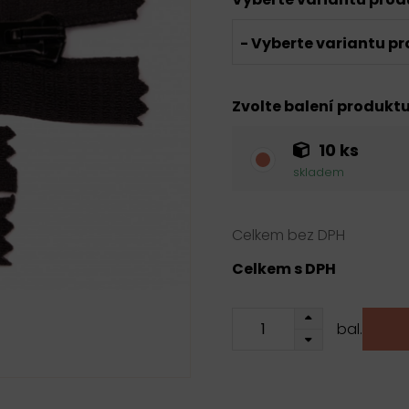
- Vyberte variantu pr
Zvolte balení produkt
10 ks
skladem
Celkem bez DPH
Celkem s DPH
bal.