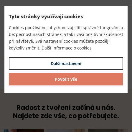
Číslo produktu:
Tyto stránky využívají cookies
260013/č
Cookies používáme, abychom zajistili správné fungování a
Dodavatel
bezpečnost našich stránek, a tak i vaši pozitivní zkušenost
TKACZIK s.r.o.
při návštěvě. Svá nastavení cookies můžete později
kdykoliv změnit.
Další informace o cookies
Složení
Další nastavení
100% polyester
Povolit vše
Radost z tvoření začíná u nás.
Najdete zde vše, co potřebujete.