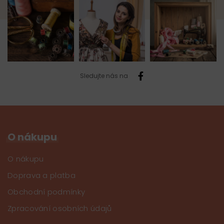
Sledujte nás na
O nákupu
O nákupu
Doprava a platba
Obchodní podmínky
Zpracování osobních údajů