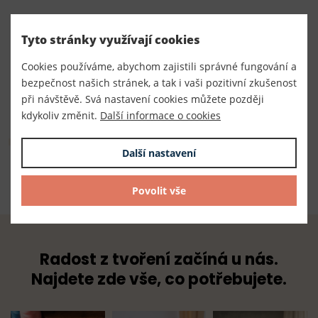
Číslo produktu:
Tyto stránky využívají cookies
260006/č
Cookies používáme, abychom zajistili správné fungování a
Dodavatel
bezpečnost našich stránek, a tak i vaši pozitivní zkušenost
TKACZIK s.r.o.
při návštěvě. Svá nastavení cookies můžete později
kdykoliv změnit.
Další informace o cookies
Složení
Další nastavení
100% polyester
Povolit vše
Radost z tvoření začíná u nás.
Najdete zde vše, co potřebujete.