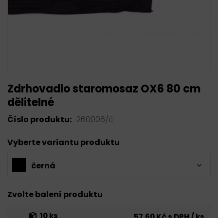
Zdrhovadlo staromosaz OX6 80 cm
dělitelné
Číslo produktu:
260006/č
Vyberte variantu produktu
černá
Zvolte balení produktu
10 ks
57,60 Kč s DPH / ks