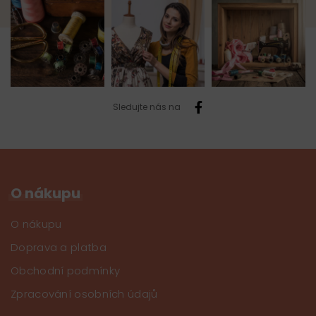
Sledujte nás na
O nákupu
O nákupu
Doprava a platba
Obchodní podmínky
Zpracování osobních údajů