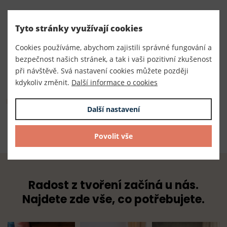
Číslo produktu:
Tyto stránky využívají cookies
260012/č
Cookies používáme, abychom zajistili správné fungování a
Dodavatel
bezpečnost našich stránek, a tak i vaši pozitivní zkušenost
TKACZIK s.r.o.
při návštěvě. Svá nastavení cookies můžete později
kdykoliv změnit.
Další informace o cookies
Složení
Další nastavení
100% polyester
Povolit vše
Radost z tvoření začíná u nás.
Najdete zde vše, co potřebujete.