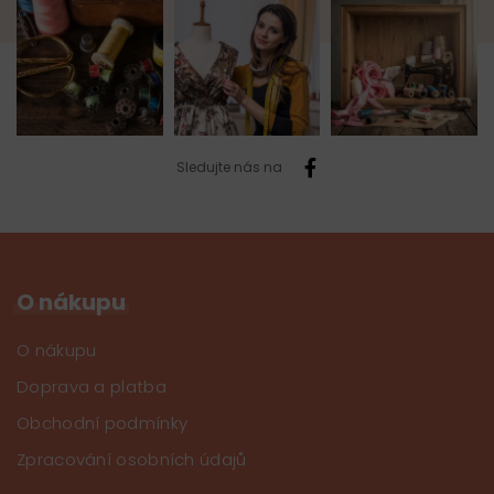
Sledujte nás na
O nákupu
O nákupu
Doprava a platba
Obchodní podmínky
Zpracování osobních údajů