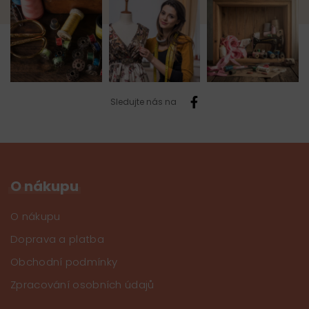
Sledujte nás na
O nákupu
O nákupu
Doprava a platba
Obchodní podmínky
Zpracování osobních údajů