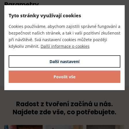
Parametry
Tyto stránky využívají cookies
Číslo produktu:
020091
Cookies používáme, abychom zajistili správné fungování a
bezpečnost našich stránek, a tak i vaši pozitivní zkušenost
Výrobce
při návštěvě. Svá nastavení cookies můžete později
EU
kdykoliv změnit.
Další informace o cookies
Dodavatel
Další nastavení
TKACZIK s.r.o.
Povolit vše
Radost z tvoření začíná u nás.
Najdete zde vše, co potřebujete.