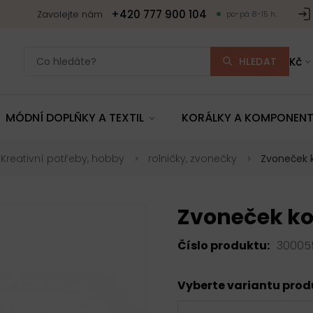
+420 777 900 104
Zavolejte nám
po-pá 8-15 h.
HLEDAT
Kč
MÓDNÍ DOPLŇKY A TEXTIL
KORÁLKY A KOMPONEN
Kreativní potřeby, hobby
rolničky, zvonečky
Zvoneček
Zvoneček k
Číslo produktu:
30005
Vyberte variantu pro