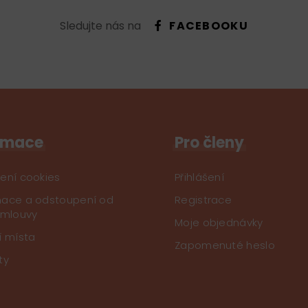
Sledujte nás na
FACEBOOKU
rmace
Pro členy
ení cookies
Přihlášení
ace a odstoupení od
Registrace
smlouvy
Moje objednávky
í místa
Zapomenuté heslo
ty