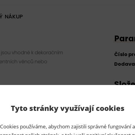
Ý NÁKUP
Para
, jsou vhodné k dekoračním
Číslo p
ventních věnců nebo
Dodava
Slože
100% kov
Tyto stránky využívají cookies
Cookies používáme, abychom zajistili správné fungování a