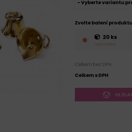
- Vyberte variantu pr
Zvolte balení produkt
20 ks
vyprodáno
Celkem bez DPH
Celkem s DPH
HLÍDA