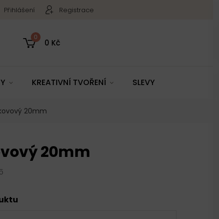
Přihlášení
Registrace
0
0 Kč
TY
KREATIVNÍ TVOŘENÍ
SLEVY
 kovový 20mm
ovový 20mm
5
duktu