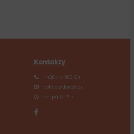
Kontakty
+420 777 900 104
eshop@tkaczik.cz
po-pá: 8-15 h.