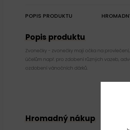
POPIS PRODUKTU
HROMADN
Popis produktu
Zvonečky - zvonečky mají očka na provlečení
účelům např. pro zdobení různých vazeb, ad
ozdobení vánočních dárků.
Hromadný nákup