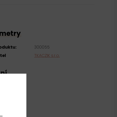
metry
roduktu:
300055
tel
TKACZIK s.r.o.
ní