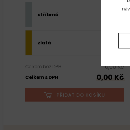
b
náv
stříbrná
zlatá
0,00 Kč
Celkem bez DPH
0,00 Kč
Celkem s DPH
PŘIDAT DO KOŠÍKU