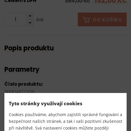
192,00 Kč
384,00 Kč
Celkem s DPH
DO KOŠÍKU
bal.
Popis produktu
Parametry
Číslo produktu:
300043/7708
Tyto stránky využívají cookies
Dodavatel
TKACZIK s.r.o.
Cookies používáme, abychom zajistili správné fungování a
bezpečnost našich stránek, a tak i vaši pozitivní zkušenost
při návštěvě. Svá nastavení cookies můžete později