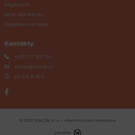
Registrace
Moje objednávky
Zapomenuté heslo
Kontakty
+420 777 900 104
eshop@tkaczik.cz
po-pá: 8-15 h.
© 2026 TKACZIK s.r.o. – všechna práva vyhrazena
Vytvořila