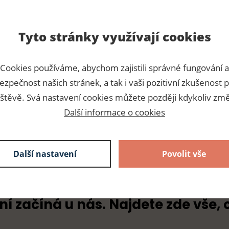
Tyto stránky využívají cookies
Para
Cookies používáme, abychom zajistili správné fungování a
ezpečnost našich stránek, a tak i vaši pozitivní zkušenost p
ozdobení kabelky, oděvu,
Číslo p
štěvě. Svá nastavení cookies můžete později kdykoliv změ
Dodava
Další informace o cookies
Další nastavení
Povolit vše
ní začíná u nás. Najdete zde vše, 