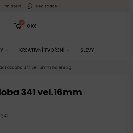
Přihlášení
Registrace
0
0 Kč
TY
KREATIVNÍ TVOŘENÍ
SLEVY
ací ozdoba 341 vel.16mm balení 3g
doba 341 vel.16mm
-341
u