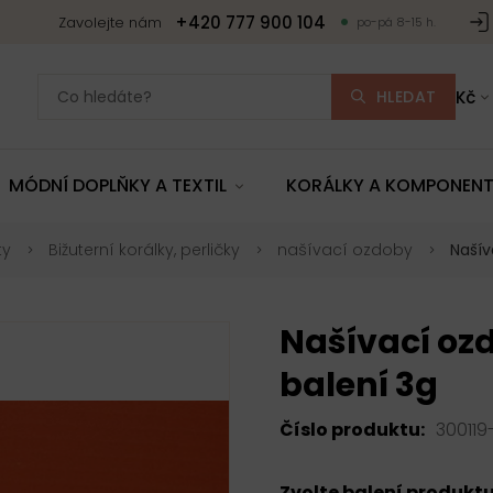
+420 777 900 104
Zavolejte nám
po-pá 8-15 h.
HLEDAT
Kč
MÓDNÍ DOPLŇKY A TEXTIL
KORÁLKY A KOMPONEN
ty
Bižuterní korálky, perličky
našívací ozdoby
Našív
Našívací oz
balení 3g
Číslo produktu:
300119
Zvolte balení produkt