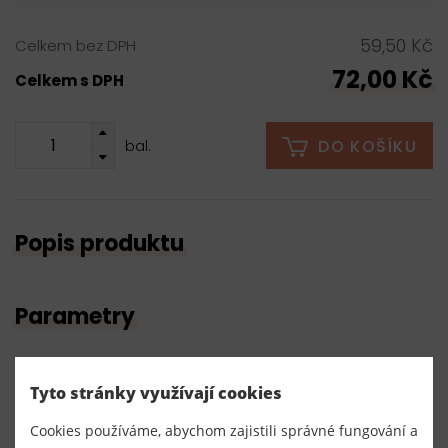
59,50 Kč
Celkem bez DPH
72,00 Kč
Celkem s DPH
DO KOŠÍKU
bal.
Popis produktu
Parametry
Číslo produktu:
300003/722
Tyto stránky využívají cookies
Cookies používáme, abychom zajistili správné fungování a
Dodavatel