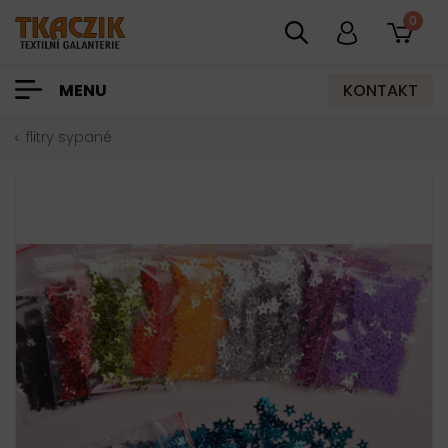
0
KONTAKT
MENU
flitry sypané