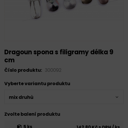
Dragoun spona s filigramy délka 9
cm
Číslo produktu:
300092
Vyberte variantu produktu
mix druhů
Zvolte balení produktu
5 ks
142,80 Kč s DPH / ks