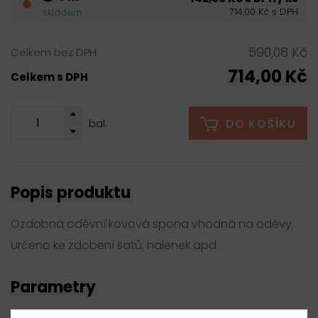
714,00 Kč s DPH
skladem
590,08 Kč
Celkem bez DPH
714,00 Kč
Celkem s DPH
DO KOŠÍKU
bal.
Popis produktu
Ozdobná oděvní kovová spona vhodná na oděvy.
Určeno ke zdobení šatů, halenek apd.
Parametry