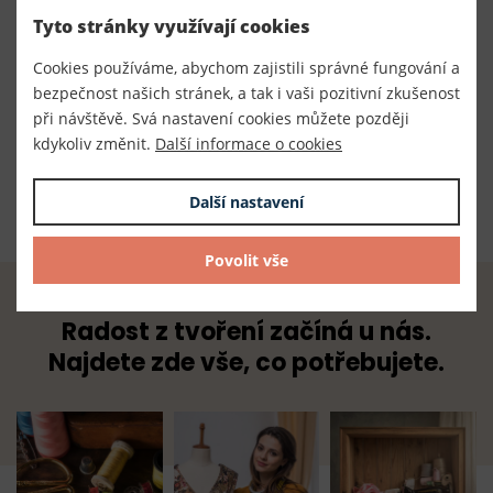
Číslo produktu:
Tyto stránky využívají cookies
300092
Cookies používáme, abychom zajistili správné fungování a
Výrobce
bezpečnost našich stránek, a tak i vaši pozitivní zkušenost
Český výrobce
při návštěvě. Svá nastavení cookies můžete později
kdykoliv změnit.
Další informace o cookies
Dodavatel
TKACZIK s.r.o.
Další nastavení
Povolit vše
Radost z tvoření začíná u nás.
Najdete zde vše, co potřebujete.