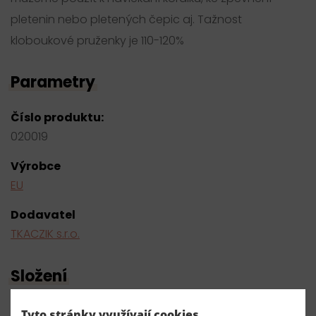
pletenin nebo pletených čepic aj. Tažnost
kloboukové pruženky je 110-120%
Parametry
Číslo produktu:
020019
Výrobce
EU
Dodavatel
TKACZIK s.r.o.
Složení
65% polyester 35% latex.nit
Tyto stránky využívají cookies