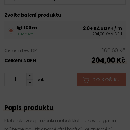
Zvolte balení produktu
100 m
2,04 Kč s DPH / m
204,00 Kč s DPH
skladem
168,60 Kč
Celkem bez DPH
204,00 Kč
Celkem s DPH
DO KOŠÍKU
bal.
Popis produktu
Kloboukovou pruženku neboli kloboukovou gumu
můžeme použít k navlékání korálků, ke zpevnění