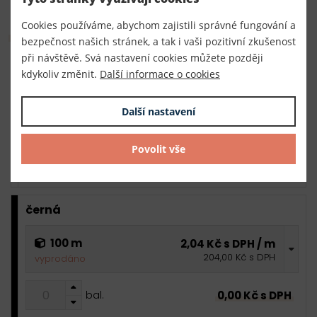
Cookies používáme, abychom zajistili správné fungování a
Hromadný nákup
bezpečnost našich stránek, a tak i vaši pozitivní zkušenost
při návštěvě. Svá nastavení cookies můžete později
kdykoliv změnit.
Další informace o cookies
bílá
Další nastavení
100 m
2,04 Kč s DPH / m
204,00 Kč s DPH
skladem
Povolit vše
0,00 Kč s DPH
bal.
černá
100 m
2,04 Kč s DPH / m
204,00 Kč s DPH
vyprodáno
0,00 Kč s DPH
bal.