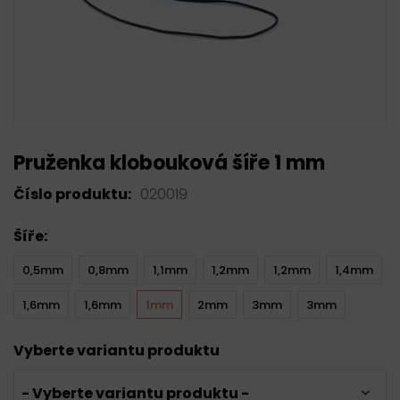
Pruženka klobouková šíře 1 mm
Číslo produktu:
020019
Šíře:
0,5mm
0,8mm
1,1mm
1,2mm
1,2mm
1,4mm
1,6mm
1,6mm
1mm
2mm
3mm
3mm
Vyberte variantu produktu
- Vyberte variantu produktu -