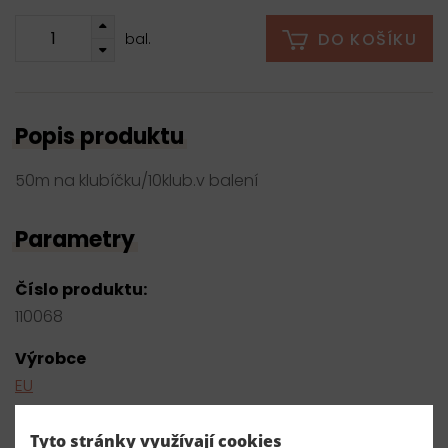
DO KOŠÍKU
bal.
Popis produktu
50m na klubíčku/10klub.v balení
Parametry
Číslo produktu:
110068
Výrobce
EU
Dodavatel
Tyto stránky využívají cookies