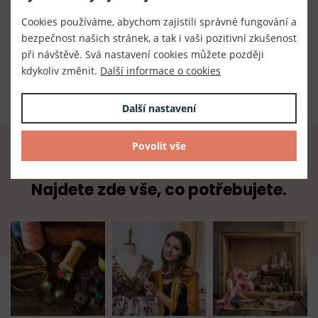
TKACZIK s.r.o.
Cookies používáme, abychom zajistili správné fungování a
bezpečnost našich stránek, a tak i vaši pozitivní zkušenost
Složení
při návštěvě. Svá nastavení cookies můžete později
kdykoliv změnit.
Další informace o cookies
100% kovové vlákno
Další nastavení
Povolit vše
Radost z tvoření začíná u nás.
Najdete zde vše, co potřebujete.