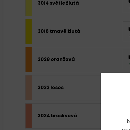
3014 světle žlutá
3016 tmavě žlutá
3028 oranžová
3033 losos
3034 broskvová
b
náv