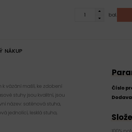
bal.
Ý NÁKUP
Para
 k vázání mašlí, ke zdobení
Číslo p
sové stuhy jsou kvalitní, jsou
Dodava
ivní název: saténová stuha,
á jednolící, lesklá stuha,
Slože
100% pol