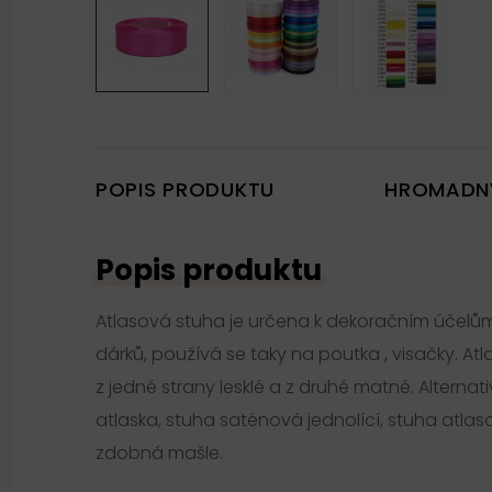
POPIS PRODUKTU
HROMADN
Popis produktu
Atlasová stuha je určena k dekoračním účelům
dárků, používá se taky na poutka , visačky. Atla
z jedné strany lesklé a z druhé matné. Alternat
atlaska, stuha saténová jednolící, stuha atlasov
zdobná mašle.