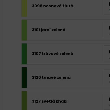
3098 neonově žlutá
3101 jarní zelená
3107 trávově zelená
3120 tmavě zelená
3127 světlá khaki