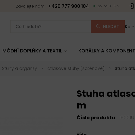
+420 777 900 104
Zavolejte nám
po-pá 8-15 h.
HLEDAT
Kč
MÓDNÍ DOPLŇKY A TEXTIL
KORÁLKY A KOMPONEN
Stuhy a organzy
atlasové stuhy (saténové)
Stuha at
Stuha atlas
m
Číslo produktu:
190016
šíře