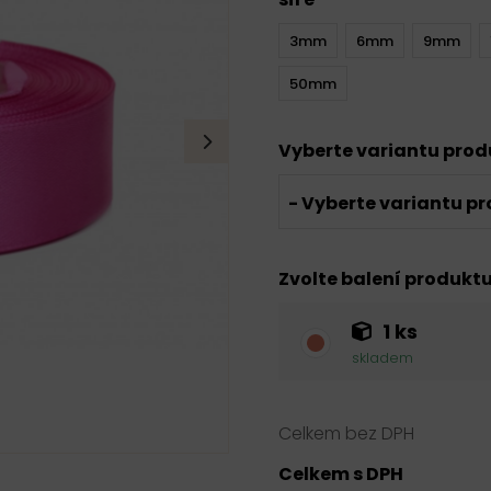
3mm
6mm
9mm
50mm
Vyberte variantu pro
- Vyberte variantu pr
Zvolte balení produkt
1 ks
skladem
Celkem bez DPH
Celkem s DPH