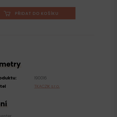
PŘIDAT DO KOŠÍKU
metry
roduktu:
190016
tel
TKACZIK s.r.o.
ní
yester