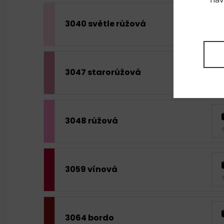
3040 světle růžová
3047 starorůžová
3048 růžová
3059 vínová
3064 bordo