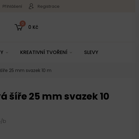
Přihlášení
Registrace
0
0 Kč
TY
KREATIVNÍ TVOŘENÍ
SLEVY
 šíře 25 mm svazek 10 m
á šíře 25 mm svazek 10
5/b