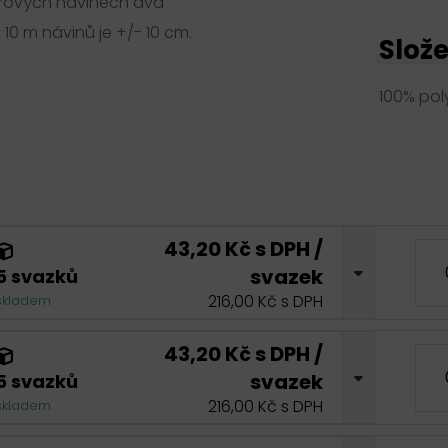
trových návinech dva
 10 m návinů je +/- 10 cm.
Slože
100% pol
43,20 Kč s DPH /
svazek
5 svazků
216,00 Kč s DPH
skladem
43,20 Kč s DPH /
svazek
5 svazků
216,00 Kč s DPH
skladem