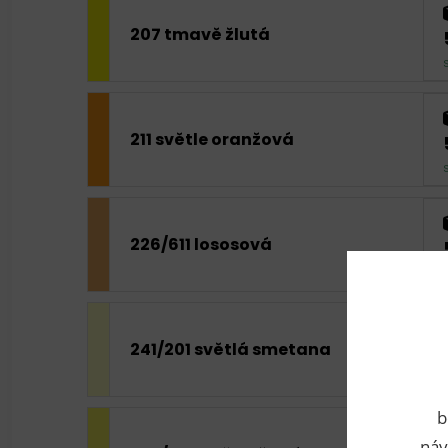
207 tmavě žlutá
211 světle oranžová
226/611 lososová
241/201 světlá smetana
b
náv