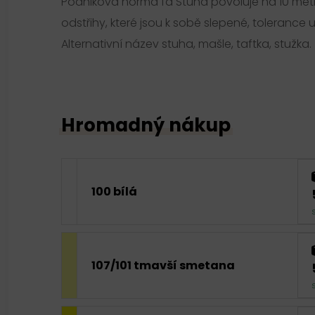
Podniková norma fa Stuha povoluje na 10 me
odstřihy, které jsou k sobě slepené, tolerance u
Alternativní název stuha, mašle, taftka, stužka.
Hromadný nákup
100 bílá
107/101 tmavší smetana