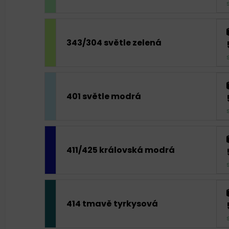
343/304 světle zelená
401 světle modrá
411/425 královská modrá
414 tmavě tyrkysová