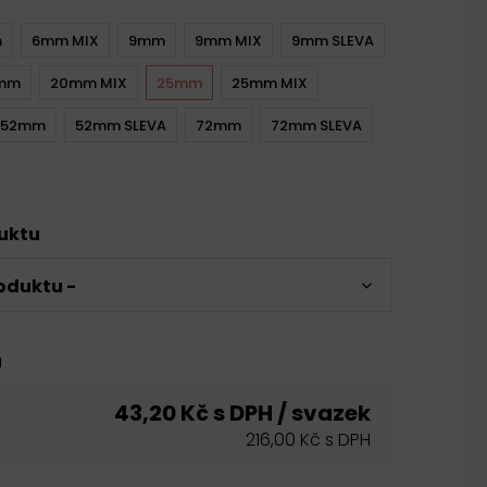
m
6mm MIX
9mm
9mm MIX
9mm SLEVA
mm
20mm MIX
25mm
25mm MIX
52mm
52mm SLEVA
72mm
72mm SLEVA
duktu
oduktu -
u
43,20 Kč s DPH / svazek
216,00 Kč s DPH