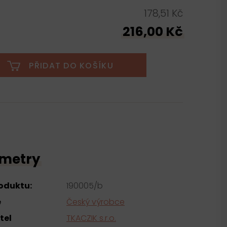
178,51 Kč
216,00 Kč
PŘIDAT DO KOŠÍKU
metry
roduktu:
190005/b
e
Český výrobce
tel
TKACZIK s.r.o.