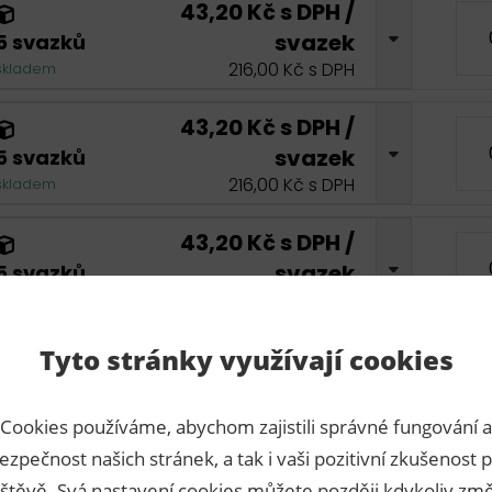
43,20 Kč s DPH /
svazek
5 svazků
216,00 Kč s DPH
skladem
43,20 Kč s DPH /
svazek
5 svazků
216,00 Kč s DPH
skladem
43,20 Kč s DPH /
svazek
5 svazků
216,00 Kč s DPH
skladem
Tyto stránky využívají cookies
43,20 Kč s DPH /
svazek
5 svazků
216,00 Kč s DPH
skladem
Cookies používáme, abychom zajistili správné fungování a
ezpečnost našich stránek, a tak i vaši pozitivní zkušenost p
43,20 Kč s DPH /
štěvě. Svá nastavení cookies můžete později kdykoliv změ