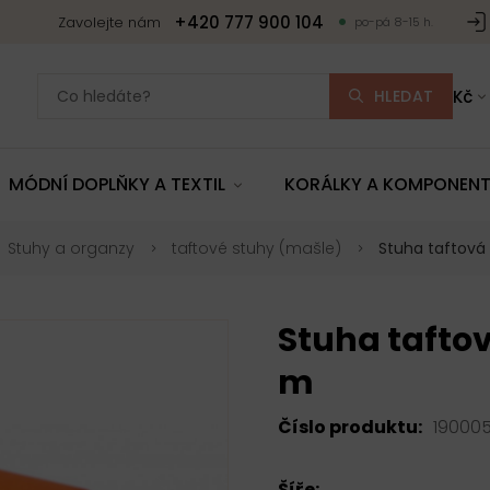
+420 777 900 104
Zavolejte nám
po-pá 8-15 h.
HLEDAT
Kč
MÓDNÍ DOPLŇKY A TEXTIL
KORÁLKY A KOMPONEN
Stuhy a organzy
taftové stuhy (mašle)
Stuha taftová
Stuha taftov
m
Číslo produktu:
19000
Šíře: