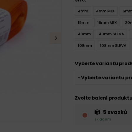
4mm
4mm MIX
6m
15mm
15mm MIX
20
40mm
40mm SLEVA
108mm
108mm SLEVA
Vyberte variantu pro
- Vyberte variantu pr
Zvolte balení produkt
5 svazků
skladem