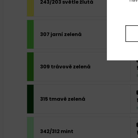
243/203 světle žlutá
307 jarní zelená
309 trávově zelená
315 tmavě zelená
342/312 mint