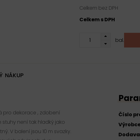
Celkem bez DPH
Celkem s DPH
bal.
Ý NÁKUP
Para
á pro dekorace , zdobení
Číslo p
 stuhy není tak hladký jako
Výrobc
ý. V balení jsou 10 m svazky.
Dodava