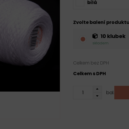
bílá
Zvolte balení produkt
10 klubek
skladem
Celkem bez DPH
Celkem s DPH
bal.