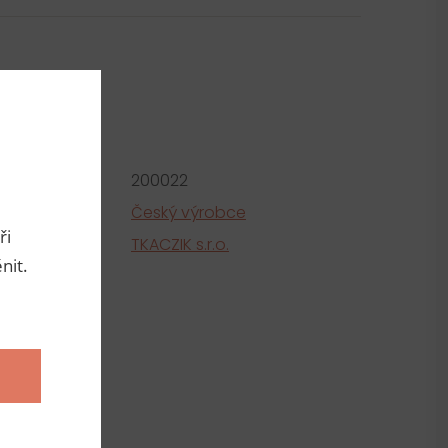
metry
roduktu:
200022
e
Český výrobce
ři
tel
TKACZIK s.r.o.
nit.
ní
 100% bavlna