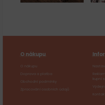
O nákupu
Info
O nákupu
Nastav
Doprava a platba
Reklam
kupní 
Obchodní podmínky
Výdejn
Zpracování osobních údajů
Kontak