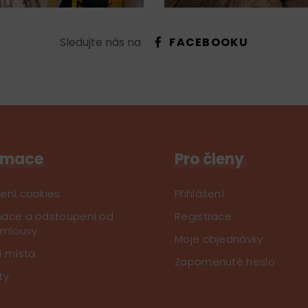
Sledujte nás na
FACEBOOKU
rmace
Pro členy
ení cookies
Přihlášení
ace a odstoupení od
Registrace
smlouvy
Moje objednávky
í místa
Zapomenuté heslo
ty