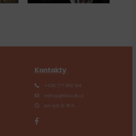
Kontakty
+420 777 900 104
eshop@tkaczik.cz
po-pá: 8-15 h.