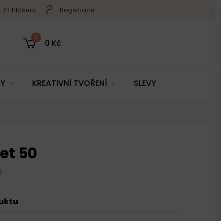
Přihlášení
Registrace
0
0 Kč
TY
KREATIVNÍ TVOŘENÍ
SLEVY
et 50
2
duktu