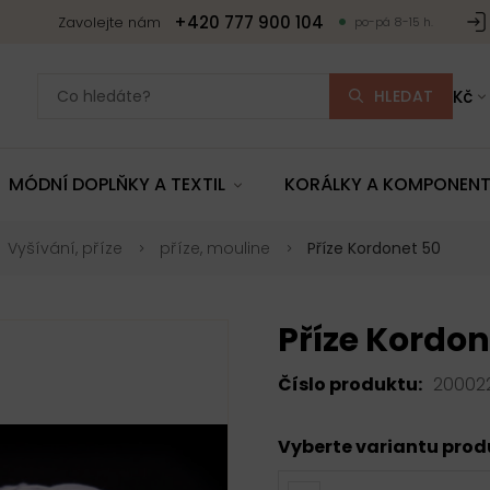
+420 777 900 104
Zavolejte nám
po-pá 8-15 h.
HLEDAT
Kč
MÓDNÍ DOPLŇKY A TEXTIL
KORÁLKY A KOMPONEN
Vyšívání, příze
příze, mouline
Příze Kordonet 50
Příze Kordon
Číslo produktu:
20002
Vyberte variantu pro