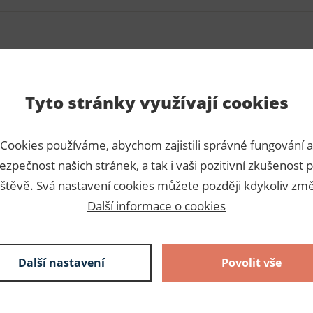
Para
Tyto stránky využívají cookies
m) v krabici. Příze jsou určeny
Číslo p
říze je také vhodná pro
Cookies používáme, abychom zajistili správné fungování a
Výrobc
ezpečnost našich stránek, a tak i vaši pozitivní zkušenost p
Dodava
štěvě. Svá nastavení cookies můžete později kdykoliv změ
Další informace o cookies
Slože
Složení:
Další nastavení
Povolit vše