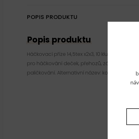
POPIS PRODUKTU
Popis produktu
Háčkovací příze 14,5tex x2x3, 10 klubek (20g-227
pro háčkování deček, přehozů, záclon, apod. P
paličkování. Alternativní název: kordonetka.
b
náv