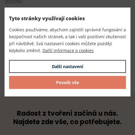
200050
Výrobce
Tyto stránky využívají cookies
Český výrobce
Cookies používáme, abychom zajistili správné fungování a
Dodavatel
bezpečnost našich stránek, a tak i vaši pozitivní zkušenost
TKACZIK s.r.o.
při návštěvě. Svá nastavení cookies můžete později
kdykoliv změnit.
Další informace o cookies
Složení
Další nastavení
Složení: 100% bavlna
Povolit vše
Radost z tvoření začíná u nás.
Najdete zde vše, co potřebujete.