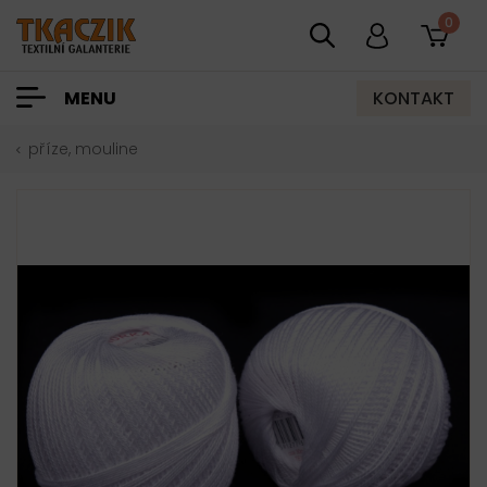
0
KONTAKT
MENU
příze, mouline