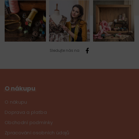
Sledujte nás na
O nákupu
O nákupu
Doprava a platba
Obchodní podmínky
Zpracování osobních údajů